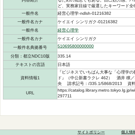
内容紹介
るための知恵でもある。自己効力感、ハ
ど、実務家目線で厳選したキーワード全
一般件名
経営心理学-ndlsh-01216382
一般件名カナ
ケイエイ シンリガク-01216382
一般件名
経営心理学
一般件名カナ
ケイエイ シンリガク
510695800000000
一般件名典拠番号
分類：都立NDC10版
335.14
テキストの言語
日本語
『ビジネスでいちばん大事な「心理学の
資料情報1
ド』（中公新書ラクレ 462） 酒井 穣／
央 請求記号：/335.1/5868/2013 資
https://catalog.library.metro.tokyo.lg.jp
URL
297711
サイトポリシー
個人情