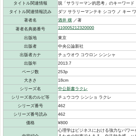
タイトル関連情報
脱「サラリーマン的思考」のキーワード
タイトル関連情報読み
ダツ サラリーマンテキ シコウ ノ キー 
著者名
酒井 穣
／著
110005212320000
著者名典拠番号
出版地
東京
出版者
中央公論新社
出版者カナ
チュウオウ コウロン シンシャ
出版年
2013.7
ページ数
253p
大きさ
18cm
シリーズ名
中公新書ラクレ
シリーズ名のルビ等
チュウコウ シンショ ラクレ
シリーズ番号
462
シリーズ番号読み
462
価格
¥800
心理学はビジネスにおける強力なパワー