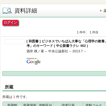
資料詳細
ログイン
1 件中、 1 件目
[ 和図書 ] ビジネスでいちばん大事な「心理学の教
考」のキーワード ( 中公新書ラクレ 462 )
酒井 穣／著 -- 中央公論新社 -- 2013.7 --
所蔵
所蔵は
1
件です。
所蔵館
所蔵場所
資料区分
請求記号
資料コード