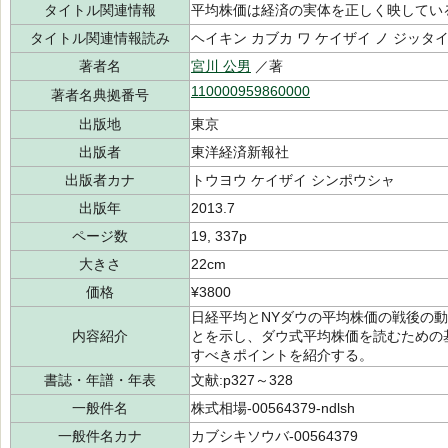
タイトル関連情報
平均株価は経済の実体を正しく映してい
タイトル関連情報読み
ヘイキン カブカ ワ ケイザイ ノ ジッタイ
著者名
宮川 公男
／著
110000959860000
著者名典拠番号
出版地
東京
出版者
東洋経済新報社
出版者カナ
トウヨウ ケイザイ シンポウシャ
出版年
2013.7
ページ数
19, 337p
大きさ
22cm
価格
¥3800
日経平均とNYダウの平均株価の戦後の
内容紹介
とを示し、ダウ式平均株価を読むための
すべきポイントを紹介する。
書誌・年譜・年表
文献:p327～328
一般件名
株式相場-00564379-ndlsh
一般件名カナ
カブシキソウバ-00564379