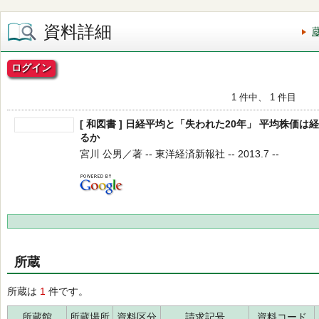
資料詳細
ログイン
1 件中、 1 件目
[ 和図書 ] 日経平均と「失われた20年」 平均株価
るか
宮川 公男／著 -- 東洋経済新報社 -- 2013.7 --
所蔵
所蔵は
1
件です。
所蔵館
所蔵場所
資料区分
請求記号
資料コード