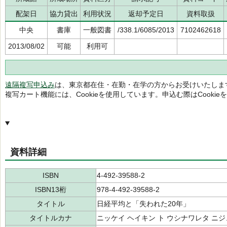
配架日
協力貸出
利用状況
返却予定日
資料取扱
中央
書庫
一般図書
/338.1/6085/2013
7102462618
2013/08/02
可能
利用可
遠隔複写申込み
は、東京都在住・在勤・在学の方からお受けいたしま
複写カート機能には、Cookieを使用しています。申込む際はCooki
資料詳細
ISBN
4-492-39588-2
ISBN13桁
978-4-492-39588-2
タイトル
日経平均と「失われた20年」
タイトルカナ
ニッケイ ヘイキン ト ウシナワレタ ニ