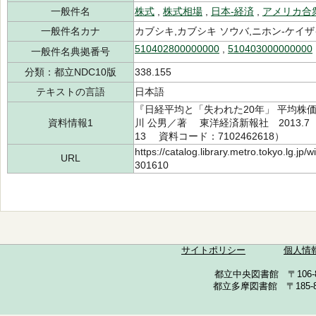
一般件名
株式
,
株式相場
,
日本-経済
,
アメリカ合
一般件名カナ
カブシキ,カブシキ ソウバ,ニホン-ケイ
510402800000000
,
510403000000000
一般件名典拠番号
分類：都立NDC10版
338.155
テキストの言語
日本語
『日経平均と「失われた20年」 平均株
資料情報1
川 公男／著 東洋経済新報社 2013.7（所
13 資料コード：7102462618）
https://catalog.library.metro.tokyo.lg.jp
URL
301610
サイトポリシー
個人情
都立中央図書館 〒106-857
都立多摩図書館 〒185-852