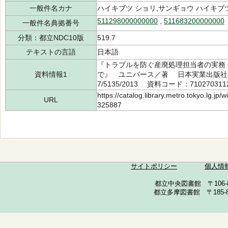
一般件名カナ
ハイキブツ ショリ,サンギョウ ハイキブ
511298000000000
,
511683200000000
一般件名典拠番号
分類：都立NDC10版
519.7
テキストの言語
日本語
『トラブルを防ぐ産廃処理担当者の実務
資料情報1
で』 ユニバース／著 日本実業出版社 2
7/5135/2013 資料コード：710270311
https://catalog.library.metro.tokyo.lg.jp
URL
325887
サイトポリシー
個人情
都立中央図書館 〒106-857
都立多摩図書館 〒185-852