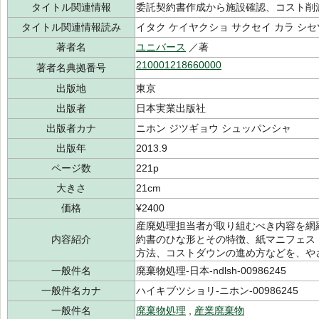
タイトル関連情報
委託契約書作成から施設確認、コスト削
タイトル関連情報読み
イタク ケイヤクショ サクセイ カラ シセ
著者名
ユニバース
／著
210001218660000
著者名典拠番号
出版地
東京
出版者
日本実業出版社
出版者カナ
ニホン ジツギョウ シュッパンシャ
出版年
2013.9
ページ数
221p
大きさ
21cm
価格
¥2400
産廃処理担当者が取り組むべき内容を網
内容紹介
約書のひな形とその特徴、紙マニフェス
方法、コストダウンの進め方などを、や
一般件名
廃棄物処理-日本-ndlsh-00986245
一般件名カナ
ハイキブツショリ-ニホン-00986245
一般件名
廃棄物処理
,
産業廃棄物