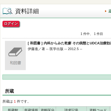
資料詳細
ログイン
1 件中、 1 件目
[ 和図書 ] 内科からみた乾癬 その病態とUDCA治療効
伊藤進／著 -- 医学出版 -- 2012.5 --
所蔵
所蔵は
1
件です。
所蔵館
所蔵場所
資料区分
請求記号
資料コード