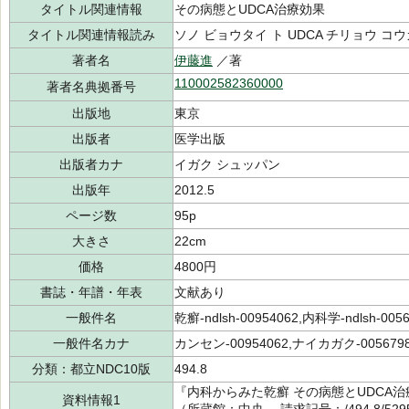
タイトル関連情報
その病態とUDCA治療効果
タイトル関連情報読み
ソノ ビョウタイ ト UDCA チリョウ コウ
著者名
伊藤進
／著
110002582360000
著者名典拠番号
出版地
東京
出版者
医学出版
出版者カナ
イガク シュッパン
出版年
2012.5
ページ数
95p
大きさ
22cm
価格
4800円
書誌・年譜・年表
文献あり
一般件名
乾癬-ndlsh-00954062,内科学-ndlsh-005
一般件名カナ
カンセン-00954062,ナイカガク-005679
分類：都立NDC10版
494.8
『内科からみた乾癬 その病態とUDCA治
資料情報1