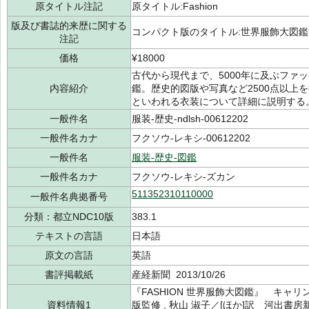
原タイトル注記
原タイトル:Fashion
版及び書誌的来歴に関する
コンパクト版のタイトル:世界服飾大図鑑
注記
価格
¥18000
古代から現代まで、5000年に及ぶファ
内容紹介
鑑。歴史的図版や写真など2500点以上
といわれる衣装について詳細に説明する
一般件名
服装-歴史-ndlsh-00612202
一般件名カナ
フクソウ-レキシ-00612202
一般件名
服装-歴史-図鑑
一般件名カナ
フクソウ-レキシ-ズカン
511352310110000
一般件名典拠番号
分類：都立NDC10版
383.1
テキストの言語
日本語
原文の言語
英語
書評掲載紙
産経新聞 2013/10/26
『FASHION 世界服飾大図鑑』 キャリ
資料情報1
版監修 , 秋山 淑子／[ほか]訳 河出書