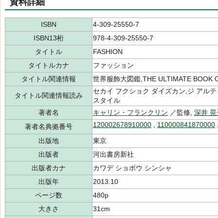
資料詳細
ISBN
4-309-25550-7
ISBN13桁
978-4-309-25550-7
タイトル
FASHION
タイトルカナ
ファッション
タイトル関連情報
世界服飾大図鑑,THE ULTIMATE BOOK O
セカイ フクショク ダイズカン,ジ アルテ
タイトル関連情報読み
スタイル
著者名
キャリン・フランクリン
／監修,
深井 晃
120002678910000
,
110000841870000
著者名典拠番号
出版地
東京
出版者
河出書房新社
出版者カナ
カワデ ショボウ シンシャ
出版年
2013.10
ページ数
480p
大きさ
31cm