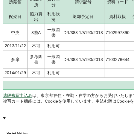
所蔵館
請求記号
資料コード
所
分
協力貸
利用状
配架日
返却予定日
資料取扱
出
況
一般図
中央
3階A
DR/383.1/5190/2013
7102997890
書
2013/11/22
不可
利用可
参考図
一般図
多摩
DR/383.1/5190/2013
7103276644
書
書
2014/01/29
不可
利用可
遠隔複写申込み
は、東京都在住・在勤・在学の方からお受けいたしま
複写カート機能には、Cookieを使用しています。申込む際はCooki