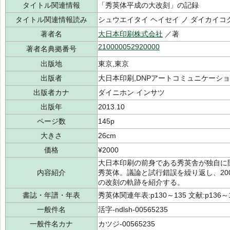
タイトル関連情報
「秀英体平成の大改刻」の記録
タイトル関連情報読み
シュウエイタイ ヘイセイ ノ ダイカイコク
著者名
大日本印刷株式会社
／著
210000052920000
著者名典拠番号
出版地
東京,東京
出版者
大日本印刷,DNPアートコミュニケーショ
出版者カナ
ダイニホン インサツ
出版年
2013.10
ページ数
145p
大きさ
26cm
価格
¥2000
大日本印刷の前身である秀英舎が独自に
内容紹介
秀英体。議論と試行錯誤を繰り返し、20
の改刻の軌跡を紹介する。
書誌・年譜・年表
秀英体関連年表:p130～135 文献:p136～
一般件名
活字-ndlsh-00565235
一般件名カナ
カツジ-00565235