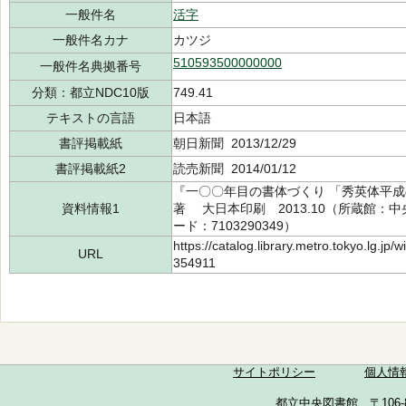
一般件名
活字
一般件名カナ
カツジ
510593500000000
一般件名典拠番号
分類：都立NDC10版
749.41
テキストの言語
日本語
書評掲載紙
朝日新聞 2013/12/29
書評掲載紙2
読売新聞 2014/01/12
『一〇〇年目の書体づくり 「秀英体平
資料情報1
著 大日本印刷 2013.10（所蔵館：中央 
ード：7103290349）
https://catalog.library.metro.tokyo.lg.jp
URL
354911
サイトポリシー
個人情
都立中央図書館 〒106-857