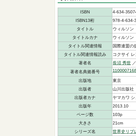
ISBN
4-634-3507
ISBN13桁
978-4-634-
タイトル
ウィルソン
タイトルカナ
ウィルソン
タイトル関連情報
国際連盟の
タイトル関連情報読み
コクサイ レ
著者名
長沼 秀世
／
110000716
著者名典拠番号
出版地
東京
出版者
山川出版社
出版者カナ
ヤマカワ 
出版年
2013.10
ページ数
103p
大きさ
21cm
シリーズ名
世界史リブ