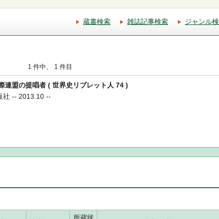
蔵書検索
雑誌記事検索
ジャンル検
1 件中、 1 件目
国際連盟の提唱者 ( 世界史リブレット人 74 )
- 2013.10 --
所蔵状