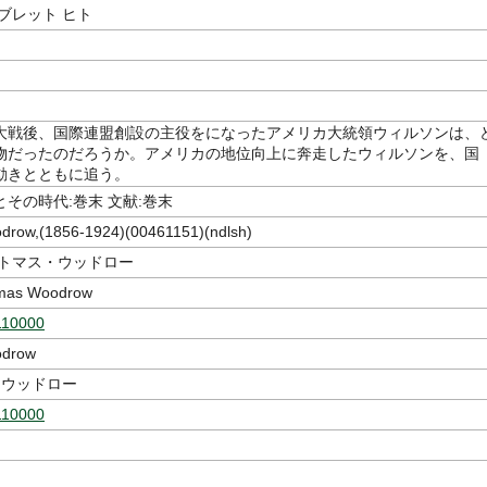
ブレット ヒト
大戦後、国際連盟創設の主役をになったアメリカ大統領ウィルソンは、
物だったのだろうか。アメリカの地位向上に奔走したウィルソンを、国
動きとともに追う。
その時代:巻末 文献:巻末
odrow,(1856-1924)(00461151)(ndlsh)
 トマス・ウッドロー
omas Woodrow
110000
odrow
 ウッドロー
110000