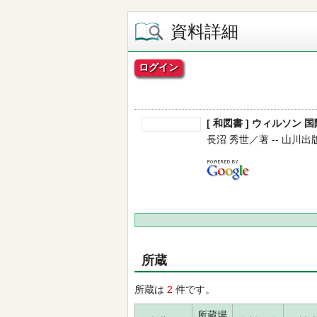
資料詳細
ログイン
[ 和図書 ] ウィルソン 
長沼 秀世／著 -- 山川出版社 -
所蔵
所蔵は
2
件です。
所蔵場