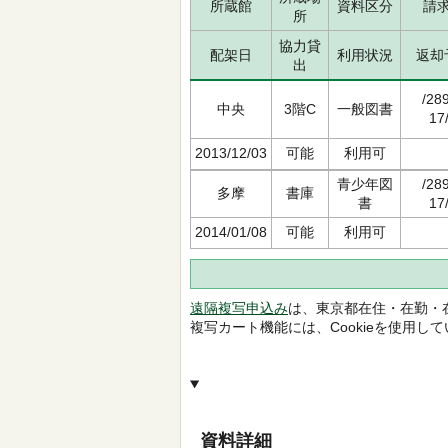
所蔵館
資料区分
請
所
協力貸
配架日
利用状況
返却
出
/28
中央
3階C
一般図書
17
2013/12/03
可能
利用可
青少年図
/28
多摩
書庫
書
17
2014/01/08
可能
利用可
遠隔複写申込み
は、東京都在住・在勤・
複写カート機能には、Cookieを使用し
資料詳細