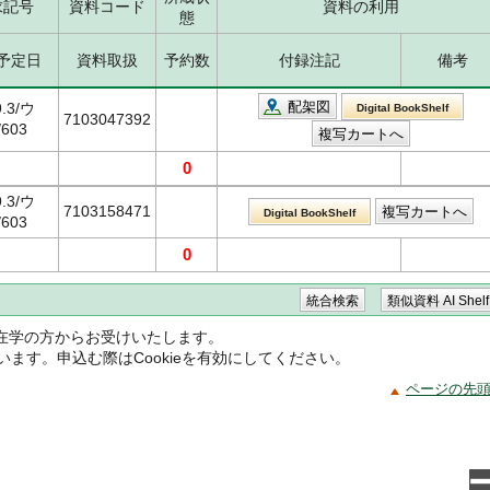
求記号
資料コード
資料の利用
態
予定日
資料取扱
予約数
付録注記
備考
配架図
9.3/ウ
Digital BookShelf
7103047392
/603
0
9.3/ウ
7103158471
Digital BookShelf
/603
0
在学の方からお受けいたします。
ています。申込む際はCookieを有効にしてください。
ページの先