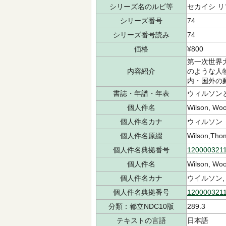
シリーズ名のルビ等
セカイシ リ
シリーズ番号
74
シリーズ番号読み
74
価格
¥800
第一次世界
内容紹介
のような人
内・国外の
書誌・年譜・年表
ウィルソンと
個人件名
Wilson, Wo
個人件名カナ
ウィルソン
個人件名原綴
Wilson,Th
個人件名典拠番号
120000321
個人件名
Wilson, Wo
個人件名カナ
ウイルソン,
個人件名典拠番号
120000321
分類：都立NDC10版
289.3
テキストの言語
日本語