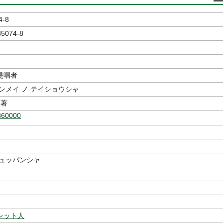
4-8
35074-8
提唱者
ンメイ ノ テイショウシャ
著
860000
シュッパンシャ
レット人