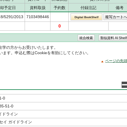
却予定日
資料取扱
予約数
付録注記
備考
.8/5291/2013
7103498446
Digital BookShelf
0
在学の方からお受けいたします。
ています。申込む際はCookieを有効にしてください。
ページの先
1-0
85-51-0
イドライン
セイ ガイドライン