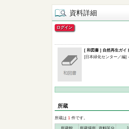
資料詳細
ログイン
[ 和図書 ] 自然再生ガ
[日本緑化センター／編] -- 
所蔵
所蔵は
1
件です。
所蔵館
所蔵場所
資料区分