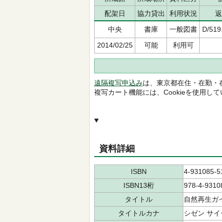
配架日
協力貸出
利用状況
返
中央
書庫
一般図書
D/519
2014/02/25
可能
利用可
遠隔複写申込み
は、東京都在住・在勤・
複写カート機能には、Cookieを使用し
資料詳細
ISBN
4-931085-5
ISBN13桁
978-4-9310
タイトル
自然再生ガ
タイトルカナ
シゼン サイ