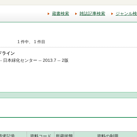
蔵書検索
雑誌記事検索
ジャンル検
1 件中、 1 件目
イドライン
日本緑化センター -- 2013.7 -- 2版
請求記号
資料コード
所蔵状態
資料の利用