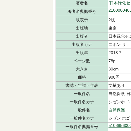
著者名
[日本緑化
210000040
著者名典拠番号
版表示
2版
出版地
東京
出版者
日本緑化セ
出版者カナ
ニホン リョ
出版年
2013.7
ページ数
78p
大きさ
30cm
価格
900円
書誌・年譜・年表
文献あり
一般件名
自然保護-日本-
一般件名カナ
シゼンホゴ-ニ
一般件名
自然保護
一般件名カナ
シゼン ホゴ
510885600
一般件名典拠番号