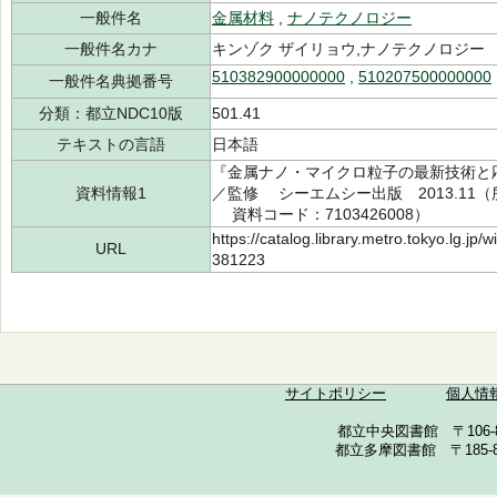
一般件名
金属材料
,
ナノテクノロジー
一般件名カナ
キンゾク ザイリョウ,ナノテクノロジー
510382900000000
,
510207500000000
一般件名典拠番号
分類：都立NDC10版
501.41
テキストの言語
日本語
『金属ナノ・マイクロ粒子の最新技術と
資料情報1
／監修 シーエムシー出版 2013.11（所蔵
資料コード：7103426008）
https://catalog.library.metro.tokyo.lg.jp
URL
381223
サイトポリシー
個人情
都立中央図書館 〒106-857
都立多摩図書館 〒185-852