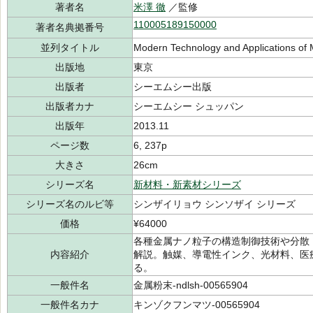
著者名
米澤 徹
／監修
110005189150000
著者名典拠番号
並列タイトル
Modern Technology and Applications of 
出版地
東京
出版者
シーエムシー出版
出版者カナ
シーエムシー シュッパン
出版年
2013.11
ページ数
6, 237p
大きさ
26cm
シリーズ名
新材料・新素材シリーズ
シリーズ名のルビ等
シンザイリョウ シンソザイ シリーズ
価格
¥64000
各種金属ナノ粒子の構造制御技術や分散
内容紹介
解説。触媒、導電性インク、光材料、医
る。
一般件名
金属粉末-ndlsh-00565904
一般件名カナ
キンゾクフンマツ-00565904