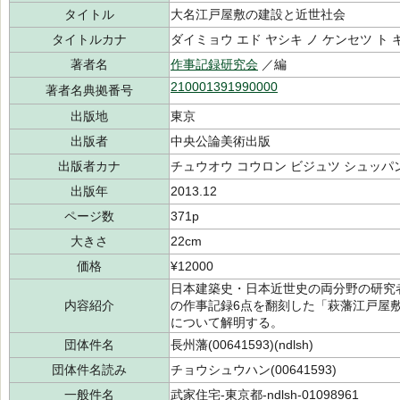
タイトル
大名江戸屋敷の建設と近世社会
タイトルカナ
ダイミョウ エド ヤシキ ノ ケンセツ ト
著者名
作事記録研究会
／編
210001391990000
著者名典拠番号
出版地
東京
出版者
中央公論美術出版
出版者カナ
チュウオウ コウロン ビジュツ シュッパ
出版年
2013.12
ページ数
371p
大きさ
22cm
価格
¥12000
日本建築史・日本近世史の両分野の研究
内容紹介
の作事記録6点を翻刻した「萩藩江戸屋
について解明する。
団体件名
長州藩(00641593)(ndlsh)
団体件名読み
チョウシュウハン(00641593)
一般件名
武家住宅-東京都-ndlsh-01098961