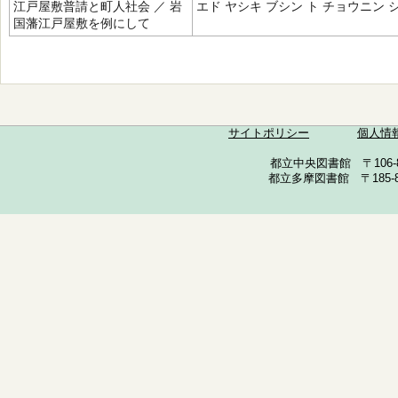
江戸屋敷普請と町人社会 ／ 岩
エド ヤシキ ブシン ト チョウニン 
国藩江戸屋敷を例にして
サイトポリシー
個人情
都立中央図書館 〒106-857
都立多摩図書館 〒185-852