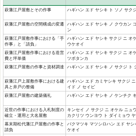
萩藩江戸屋敷とその作事
ハギハン エド ヤシキ ト ソノ サク
萩藩江戸屋敷の空間構成の変遷
ハギハン エド ヤシキ ノ クウカン 
ン
萩藩江戸屋敷作事における「手
ハギハン エド ヤシキ サクジ ニ オ
作事」と「請負」
ウケオイ
萩藩江戸屋敷作事における造営
ハギハン エド ヤシキ サクジ ニ オ
費と坪単価
ツボタンカ
萩藩江戸屋敷の作事と資材調達
ハギハン エド ヤシキ ノ サクジ ト
萩藩江戸上屋敷作事における建
ハギハン エド カミヤシキ サクジ ニ
具と井戸の整備
イド ノ セイビ
萩藩江戸屋敷の建築儀礼
ハギハン エド ヤシキ ノ ケンチク 
近世の作事における入札制度の
キンセイ ノ サクジ ニ オケル ニュ
確立・運用と大名屋敷
カクリツ ウンヨウ ト ダイミョウ 
幕末期松代藩江戸屋敷の作事と
バクマツキ マツシロハン エド ヤシキ
請負
ケオイ