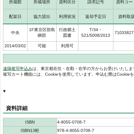
所蔵館
所蔵場所
資料区分
請求記号
資料コー
配架日
協力貸出
利用状況
返却予定日
資料取
1F東京区部島
行政郷土
T/34・
中央
71033827
嶼部
図書
521/5008/2013
2014/03/02
可能
利用可
遠隔複写申込み
は、東京都在住・在勤・在学の方からお受けいたしま
複写カート機能には、Cookieを使用しています。申込む際はCooki
資料詳細
ISBN
4-8055-0708-7
ISBN13桁
978-4-8055-0708-7