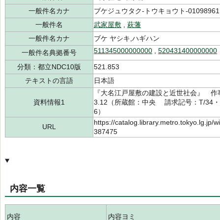
一般件名カナ
ブケジュウタク-トウキョウト-01098961
一般件名
武家屋敷
,
萩藩
一般件名カナ
ブケ ヤシキ,ハギハン
511345000000000
,
520431400000000
一般件名典拠番号
分類：都立NDC10版
521.853
テキストの言語
日本語
『大名江戸屋敷の建設と近世社会』 作
資料情報1
3.12（所蔵館：中央 請求記号：T/34・52
6）
https://catalog.library.metro.tokyo.lg.jp
URL
387475
内容一覧
内容
内容ヨミ