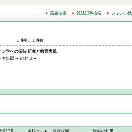
蔵書検索
雑誌記事検索
ジャンル検
1 件中、 1 件目
ザイン学への招待 研究と教育実践
版 -- 2014.1 --
請求記号
資料コード
所蔵状態
資料の利用