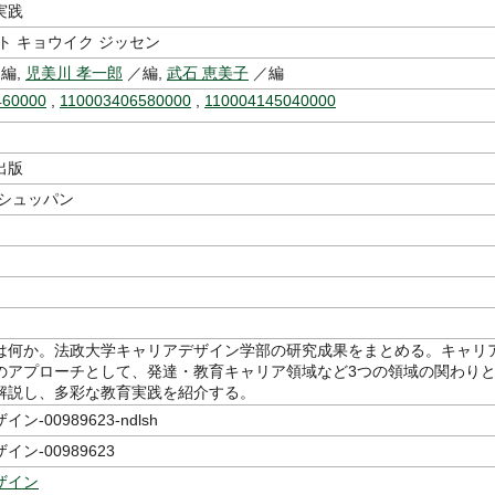
実践
ト キョウイク ジッセン
編,
児美川 孝一郎
／編,
武石 恵美子
／編
460000
,
110003406580000
,
110004145040000
出版
 シュッパン
は何か。法政大学キャリアデザイン学部の研究成果をまとめる。キャリ
のアプローチとして、発達・教育キャリア領域など3つの領域の関わり
解説し、多彩な教育実践を紹介する。
-00989623-ndlsh
ン-00989623
ザイン