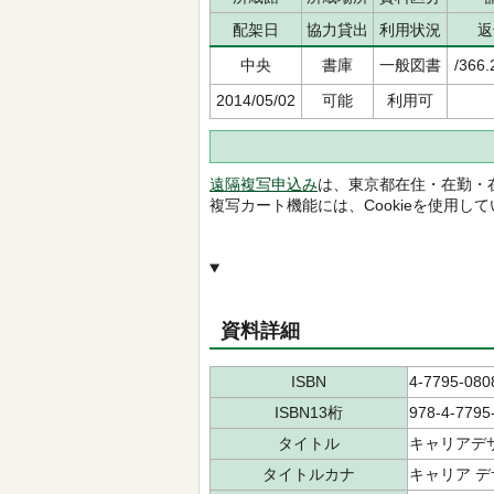
配架日
協力貸出
利用状況
返
中央
書庫
一般図書
/366.
2014/05/02
可能
利用可
遠隔複写申込み
は、東京都在住・在勤・
複写カート機能には、Cookieを使用し
資料詳細
ISBN
4-7795-080
ISBN13桁
978-4-7795
タイトル
キャリアデ
タイトルカナ
キャリア デ