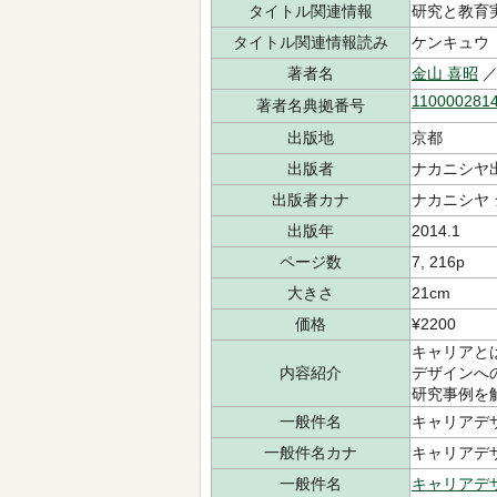
タイトル関連情報
研究と教育
タイトル関連情報読み
ケンキュウ 
著者名
金山 喜昭
／
110000281
著者名典拠番号
出版地
京都
出版者
ナカニシヤ
出版者カナ
ナカニシヤ
出版年
2014.1
ページ数
7, 216p
大きさ
21cm
価格
¥2200
キャリアと
内容紹介
デザインへ
研究事例を
一般件名
キャリアデザイン
一般件名カナ
キャリアデザイ
一般件名
キャリアデ