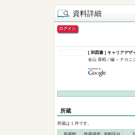
資料詳細
ログイン
[ 和図書 ] キャリアデ
金山 喜昭／編 -- ナカニシヤ出
所蔵
所蔵は
1
件です。
所蔵館
所蔵場所
資料区分