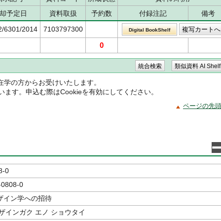
却予定日
資料取扱
予約数
付録注記
備考
2/6301/2014
7103797300
Digital BookShelf
0
在学の方からお受けいたします。
ています。申込む際はCookieを有効にしてください。
ページの先
8-0
-0808-0
ザイン学への招待
ザインガク エノ ショウタイ