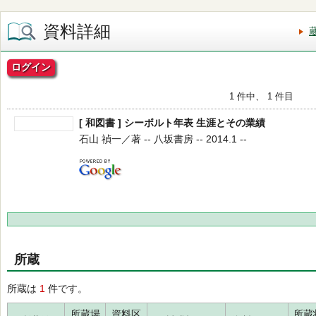
資料詳細
ログイン
1 件中、 1 件目
[ 和図書 ] シーボルト年表 生涯とその業績
石山 禎一／著 -- 八坂書房 -- 2014.1 --
所蔵
所蔵は
1
件です。
所蔵場
資料区
所蔵