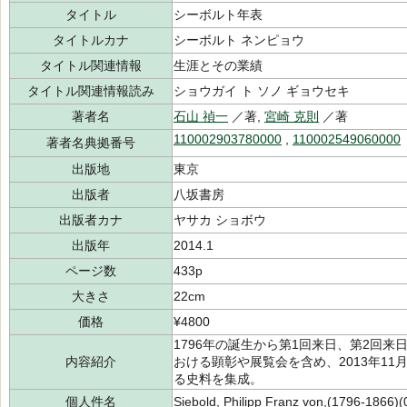
タイトル
シーボルト年表
タイトルカナ
シーボルト ネンピョウ
タイトル関連情報
生涯とその業績
タイトル関連情報読み
ショウガイ ト ソノ ギョウセキ
著者名
石山 禎一
／著,
宮崎 克則
／著
110002903780000
,
110002549060000
著者名典拠番号
出版地
東京
出版者
八坂書房
出版者カナ
ヤサカ ショボウ
出版年
2014.1
ページ数
433p
大きさ
22cm
価格
¥4800
1796年の誕生から第1回来日、第2回来
内容紹介
おける顕彰や展覧会を含め、2013年1
る史料を集成。
個人件名
Siebold, Philipp Franz von,(1796-1866)