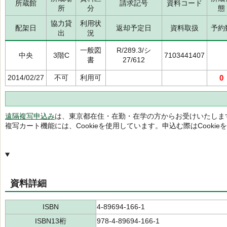
所蔵館
請求記号
資料コード
所
分
態
協力貸
利用状
配架日
返却予定日
資料取扱
予約
出
況
一般図
R/289.3/シ
中央
3階C
7103441407
書
27/612
2014/02/27
不可
利用可
0
遠隔複写申込み
は、東京都在住・在勤・在学の方からお受けいたしま
複写カート機能には、Cookieを使用しています。申込む際はCooki
資料詳細
ISBN
4-89694-166-1
ISBN13桁
978-4-89694-166-1