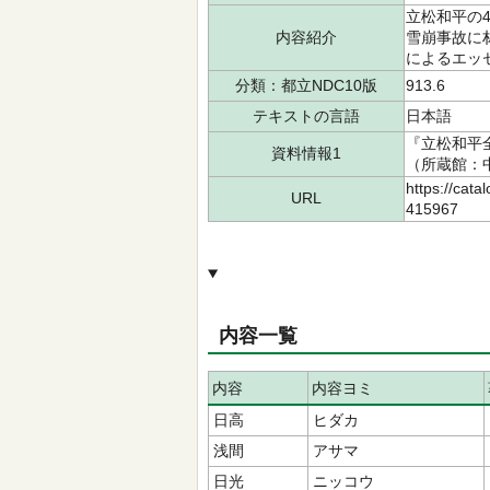
立松和平の
内容紹介
雪崩事故に
によるエッ
分類：都立NDC10版
913.6
テキストの言語
日本語
『立松和平全
資料情報1
（所蔵館：中央
https://cata
URL
415967
内容一覧
内容
内容ヨミ
日高
ヒダカ
浅間
アサマ
日光
ニッコウ