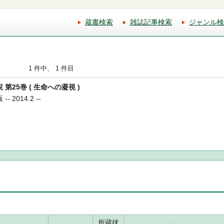
蔵書検索
雑誌記事検索
ジャンル検
1 件中、 1 件目
 第25巻 ( 生命への凝視 )
 2014.2 --
所蔵状