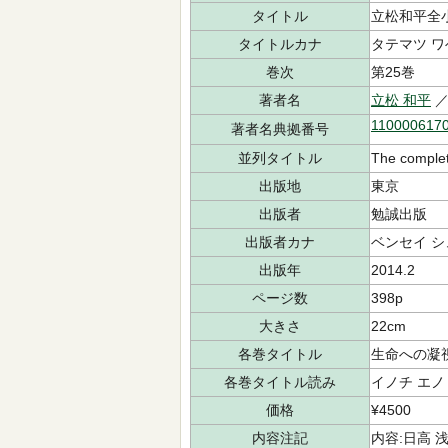
タイトル
立松和平全
タイトルカナ
タテマツ ワ
巻次
第25巻
著者名
立松 和平
／
110000617
著者名典拠番号
並列タイトル
The complet
出版地
東京
出版者
勉誠出版
出版者カナ
ベンセイ 
出版年
2014.2
ページ数
398p
大きさ
22cm
各巻タイトル
生命への凝
各巻タイトル読み
イノチ エノ
価格
¥4500
内容注記
内容:日高 