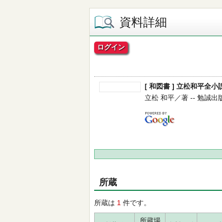
資料詳細
ログイン
[ 和図書 ] 立松和平全小説
立松 和平／著 -- 勉誠出版 --
所蔵
所蔵は
1
件です。
所蔵場