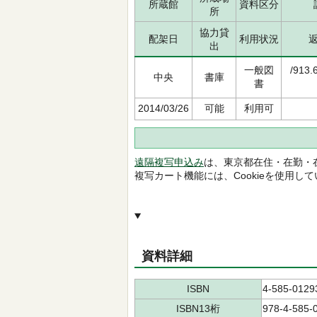
所蔵館
資料区分
所
協力貸
配架日
利用状況
出
一般図
/913.
中央
書庫
書
2014/03/26
可能
利用可
遠隔複写申込み
は、東京都在住・在勤・
複写カート機能には、Cookieを使用し
資料詳細
ISBN
4-585-0129
ISBN13桁
978-4-585-