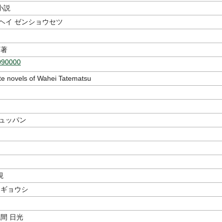
小説
ヘイ ゼンショウセツ
著
090000
e novels of Wahei Tatematsu
シュッパン
視
 ギョウシ
浅間 日光