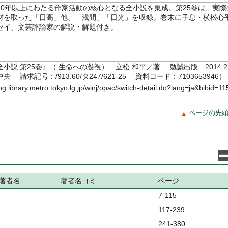
40年以上にわたる作家活動の核心となる全小説を集成。第25巻は、実際
材を取った「日高」他、「浅間」「日光」を収録。巻末に子息・横松心
セイ、文芸評論家の解説・解題付き。
小説 第25巻』（ 生命への凝視） 立松 和平／著 勉誠出版 2014.2
 請求記号：/913.60/タ247/621-25 資料コード：7103653946）
log.library.metro.tokyo.lg.jp/winj/opac/switch-detail.do?lang=ja&bibid=11
ページの先
著者名
著者名ヨミ
ページ
7-115
117-239
241-380