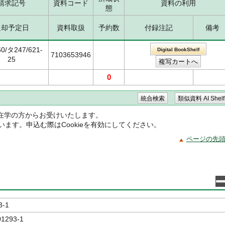
請求記号
資料コード
資料の利用
態
返却予定日
資料取扱
予約数
付録注記
備考
60/タ247/621-
Digital BookShelf
7103653946
25
0
在学の方からお受けいたします。
ています。申込む際はCookieを有効にしてください。
ページの先
3-1
01293-1