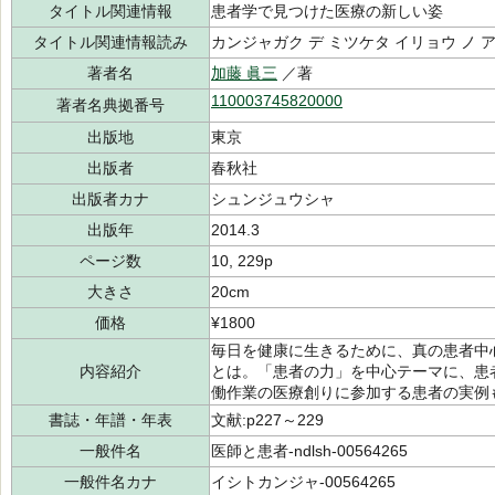
タイトル関連情報
患者学で見つけた医療の新しい姿
タイトル関連情報読み
カンジャガク デ ミツケタ イリョウ ノ 
著者名
加藤 眞三
／著
110003745820000
著者名典拠番号
出版地
東京
出版者
春秋社
出版者カナ
シュンジュウシャ
出版年
2014.3
ページ数
10, 229p
大きさ
20cm
価格
¥1800
毎日を健康に生きるために、真の患者中
内容紹介
とは。「患者の力」を中心テーマに、患
働作業の医療創りに参加する患者の実例
書誌・年譜・年表
文献:p227～229
一般件名
医師と患者-ndlsh-00564265
一般件名カナ
イシトカンジャ-00564265