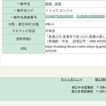
一般件名
医療
,
患者
一般件名カナ
イリョウ,カンジャ
510487500000000
,
510599100000000
一般件名典拠番号
分類：都立NDC10版
490.4
テキストの言語
日本語
『患者の力 患者学で見つけた医療の新しい
資料情報1
（所蔵館：中央 請求記号：/490.4/5202
https://catalog.library.metro.tokyo.lg.jp
URL
423194
サイトポリシー
個人情
都立中央図書館 〒106-857
都立多摩図書館 〒185-852