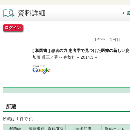
資料詳細
ログイン
1 件中、 1 件目
[ 和図書 ] 患者の力 患者学で見つけた医療の新しい姿
加藤 眞三／著 -- 春秋社 -- 2014.3 --
所蔵
所蔵は
1
件です。
所蔵館
所蔵場所
資料区分
請求記号
資料コード