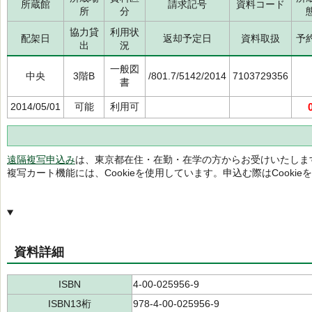
所蔵館
請求記号
資料コード
所
分
協力貸
利用状
配架日
返却予定日
資料取扱
予
出
況
一般図
中央
3階B
/801.7/5142/2014
7103729356
書
2014/05/01
可能
利用可
遠隔複写申込み
は、東京都在住・在勤・在学の方からお受けいたしま
複写カート機能には、Cookieを使用しています。申込む際はCooki
資料詳細
ISBN
4-00-025956-9
ISBN13桁
978-4-00-025956-9