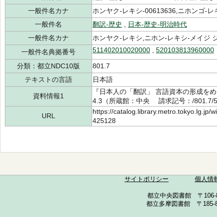
一般件名カナ
ホンヤク-レキシ-00613636,ニホンゴ-レ
一般件名
翻訳-歴史
,
日本-歴史-明治時代
一般件名カナ
ホンヤク-レキシ,ニホン-レキシ-メイジ 
511402010020000
,
520103813960000
一般件名典拠番号
分類：都立NDC10版
801.7
テキストの言語
日本語
『日本人の「翻訳」 言語資本の形成をめ
資料情報1
4.3（所蔵館：中央 請求記号：/801.7/51
https://catalog.library.metro.tokyo.lg.jp
URL
425128
サイトポリシー
個人情
都立中央図書館 〒106-857
都立多摩図書館 〒185-852