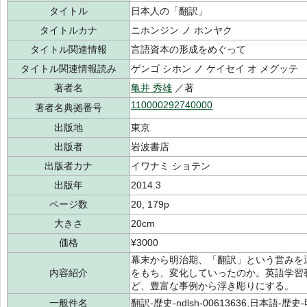
タイトル
日本人の「翻訳」
タイトルカナ
ニホンジン ノ ホンヤク
タイトル関連情報
言語資本の形成をめぐって
タイトル関連情報読み
ゲンゴ シホン ノ ケイセイ オ メグッテ
著者名
亀井 秀雄
／著
110000292740000
著者名典拠番号
出版地
東京
出版者
岩波書店
出版者カナ
イワナミ ショテン
出版年
2014.3
ページ数
20, 179p
大きさ
20cm
価格
¥3000
幕末から明治期、「翻訳」という営みを
内容紹介
をもち、変化していったのか。英語学習
ど、豊富な事例から浮き彫りにする。
一般件名
翻訳-歴史-ndlsh-00613636,日本語-歴史-明