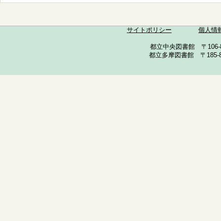
サイトポリシー
個人情
都立中央図書館 〒106-857
都立多摩図書館 〒185-852