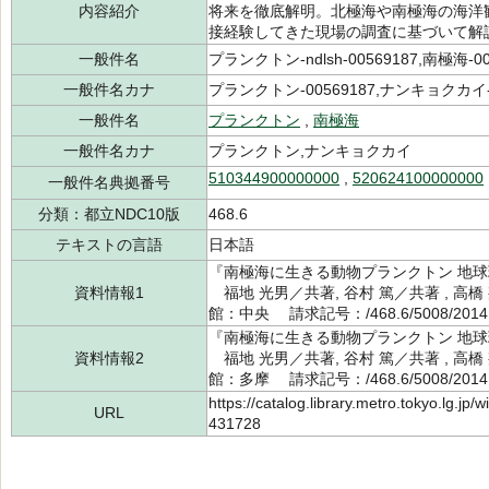
内容紹介
将来を徹底解明。北極海や南極海の海洋
接経験してきた現場の調査に基づいて解
一般件名
プランクトン-ndlsh-00569187,南極海-006
一般件名カナ
プランクトン-00569187,ナンキョクカイ-0
一般件名
プランクトン
,
南極海
一般件名カナ
プランクトン,ナンキョクカイ
510344900000000
,
520624100000000
一般件名典拠番号
分類：都立NDC10版
468.6
テキストの言語
日本語
『南極海に生きる動物プランクトン 地
資料情報1
福地 光男／共著, 谷村 篤／共著 , 高橋
館：中央 請求記号：/468.6/5008/201
『南極海に生きる動物プランクトン 地
資料情報2
福地 光男／共著, 谷村 篤／共著 , 高橋
館：多摩 請求記号：/468.6/5008/201
https://catalog.library.metro.tokyo.lg.jp
URL
431728