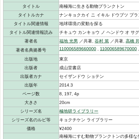
タイトル
南極海に生きる動物プランクトン
タイトルカナ
ナンキョクカイ ニ イキル ドウブツ プ
タイトル関連情報
地球環境の変動を探る
タイトル関連情報読み
チキュウ カンキョウ ノ ヘンドウ オ サ
著者名
福地 光男
／共著,
谷村 篤
／共著,
高橋 
110006589660000
,
110006589670000
著者名典拠番号
出版地
東京
出版者
成山堂書店
出版者カナ
セイザンドウ ショテン
出版年
2014.3
ページ数
8, 197, 4p
大きさ
20cm
シリーズ名
極地研ライブラリー
シリーズ名のルビ等
キョクチケン ライブラリー
価格
¥2400
南極海にすむ動物プランクトンの多様な