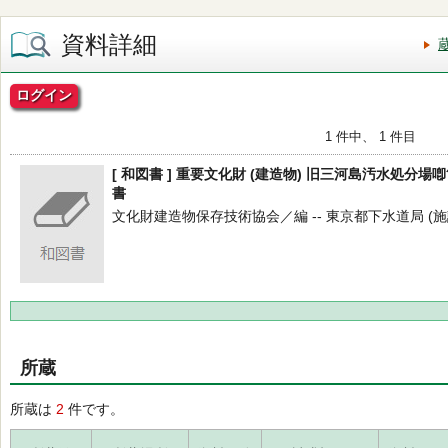
資料詳細
ログイン
1 件中、 1 件目
[ 和図書 ] 重要文化財 (建造物) 旧三河島汚水処分
書
文化財建造物保存技術協会／編 -- 東京都下水道局 (施設管理部
所蔵
所蔵は
2
件です。