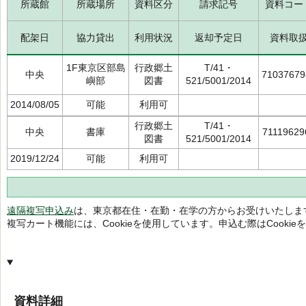
所蔵館
所蔵場所
資料区分
請求記号
資料コー
配架日
協力貸出
利用状況
返却予定日
資料取
1F東京区部島
行政郷土
T/41・
中央
71037679
嶼部
図書
521/5001/2014
2014/08/05
可能
利用可
行政郷土
T/41・
中央
書庫
71119629
図書
521/5001/2014
2019/12/24
可能
利用可
遠隔複写申込み
は、東京都在住・在勤・在学の方からお受けいたしま
複写カート機能には、Cookieを使用しています。申込む際はCooki
資料詳細