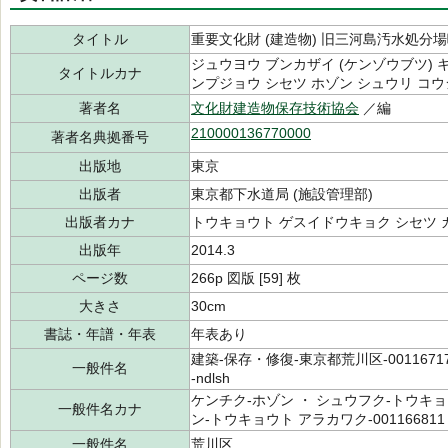
タイトル
重要文化財 (建造物) 旧三河島汚水処
ジュウヨウ ブンカザイ (ケンゾウブツ) 
タイトルカナ
ンプジョウ シセツ ホゾン シュウリ コ
著者名
文化財建造物保存技術協会
／編
210000136770000
著者名典拠番号
出版地
東京
出版者
東京都下水道局 (施設管理部)
出版者カナ
トウキョウト ゲスイドウキョク シセツ 
出版年
2014.3
ページ数
266p 図版 [59] 枚
大きさ
30cm
書誌・年譜・年表
年表あり
建築-保存・修復-東京都荒川区-001167174
一般件名
-ndlsh
ケンチク-ホゾン ・ シュウフク-トウキョウ
一般件名カナ
ン-トウキョウト アラカワク-001166811
一般件名
荒川区