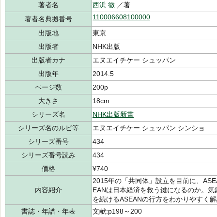
著者名
西浜 徹
／著
110006608100000
著者名典拠番号
出版地
東京
出版者
NHK出版
出版者カナ
エヌエイチケー シュッパン
出版年
2014.5
ページ数
200p
大きさ
18cm
シリーズ名
NHK出版新書
シリーズ名のルビ等
エヌエイチケー シュッパン シンショ
シリーズ番号
434
シリーズ番号読み
434
価格
¥740
2015年の「共同体」設立を目前に、AS
内容紹介
EANは日本経済を救う鍵になるのか。
を続けるASEANの行方をわかりやすく
書誌・年譜・年表
文献:p198～200