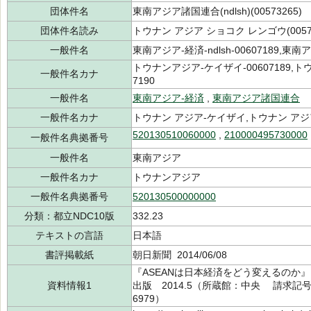
団体件名
東南アジア諸国連合(ndlsh)(00573265)
団体件名読み
トウナン アジア ショコク レンゴウ(00573
一般件名
東南アジア-経済-ndlsh-00607189,東南ア
トウナンアジア-ケイザイ-00607189,
一般件名カナ
7190
一般件名
東南アジア-経済
,
東南アジア諸国連合
一般件名カナ
トウナン アジア-ケイザイ,トウナン アジ
520130510060000
,
210000495730000
一般件名典拠番号
一般件名
東南アジア
一般件名カナ
トウナンアジア
一般件名典拠番号
520130500000000
分類：都立NDC10版
332.23
テキストの言語
日本語
書評掲載紙
朝日新聞 2014/06/08
『ASEANは日本経済をどう変えるのか』（
資料情報1
出版 2014.5（所蔵館：中央 請求記号：/3
6979）