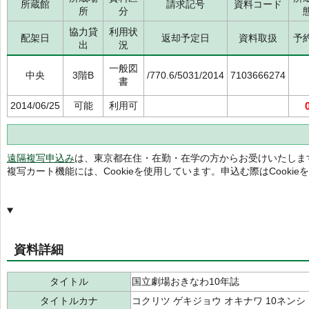
所蔵館
請求記号
資料コード
所
分
協力貸
利用状
配架日
返却予定日
資料取扱
予
出
況
一般図
中央
3階B
/770.6/5031/2014
7103666274
書
2014/06/25
可能
利用可
遠隔複写申込み
は、東京都在住・在勤・在学の方からお受けいたしま
複写カート機能には、Cookieを使用しています。申込む際はCooki
資料詳細
タイトル
国立劇場おきなわ10年誌
タイトルカナ
コクリツ ゲキジョウ オキナワ 10ネンシ