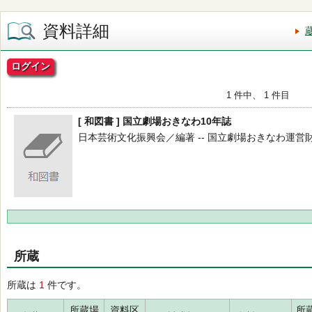
資料詳細
ログイン
1 件中、 1 件目
[ 和図書 ] 国立劇場おきなわ10年誌
日本芸術文化振興会／編著 -- 国立劇場おきなわ運営財団 -- 
所蔵
所蔵は
1
件です。
所蔵場
資料区
所