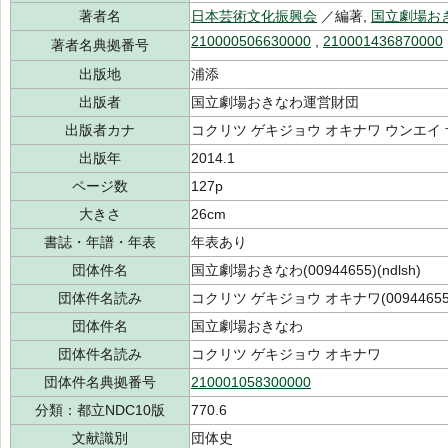
著者名
日本芸術文化振興会
／編著,
国立劇場お
210000506630000
,
210001436870000
著者名典拠番号
出版地
浦添
出版者
国立劇場おきなわ運営財団
出版者カナ
コクリツ ゲキジョウ オキナワ ウンエイ
出版年
2014.1
ページ数
127p
大きさ
26cm
書誌・年譜・年表
年表あり
団体件名
国立劇場おきなわ(00944655)(ndlsh)
団体件名読み
コクリツ ゲキジョウ オキナワ(00944655
団体件名
国立劇場おきなわ
団体件名読み
コクリツ ゲキジョウ オキナワ
団体件名典拠番号
210001058300000
分類：都立NDC10版
770.6
文献識別
団体史