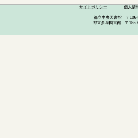
サイトポリシー
個人情
都立中央図書館 〒106-857
都立多摩図書館 〒185-852