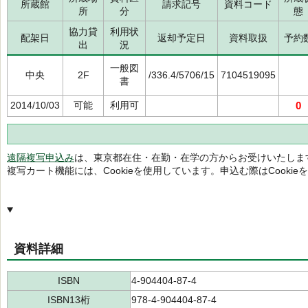
所蔵館
請求記号
資料コード
所
分
態
協力貸
利用状
配架日
返却予定日
資料取扱
予約
出
況
一般図
中央
2F
/336.4/5706/15
7104519095
書
2014/10/03
可能
利用可
0
遠隔複写申込み
は、東京都在住・在勤・在学の方からお受けいたしま
複写カート機能には、Cookieを使用しています。申込む際はCooki
資料詳細
ISBN
4-904404-87-4
ISBN13桁
978-4-904404-87-4