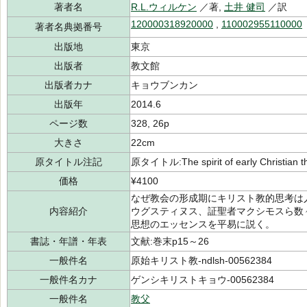
著者名
R.L.ウィルケン
／著,
土井 健司
／訳
120000318920000
,
110002955110000
著者名典拠番号
出版地
東京
出版者
教文館
出版者カナ
キョウブンカン
出版年
2014.6
ページ数
328, 26p
大きさ
22cm
原タイトル注記
原タイトル:The spirit of early Christian t
価格
¥4100
なぜ教会の形成期にキリスト教的思考は
内容紹介
ウグスティヌス、証聖者マクシモスら数
思想のエッセンスを平易に説く。
書誌・年譜・年表
文献:巻末p15～26
一般件名
原始キリスト教-ndlsh-00562384
一般件名カナ
ゲンシキリストキョウ-00562384
一般件名
教父