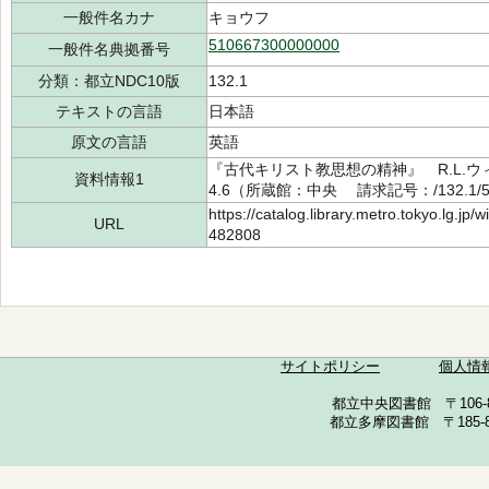
一般件名カナ
キョウフ
510667300000000
一般件名典拠番号
分類：都立NDC10版
132.1
テキストの言語
日本語
原文の言語
英語
『古代キリスト教思想の精神』 R.L.ウ
資料情報1
4.6（所蔵館：中央 請求記号：/132.1/50
https://catalog.library.metro.tokyo.lg.jp
URL
482808
サイトポリシー
個人情
都立中央図書館 〒106-857
都立多摩図書館 〒185-852