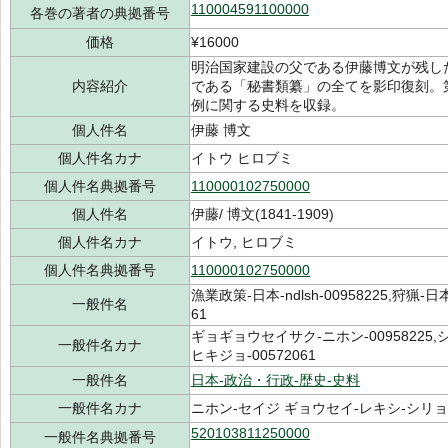
110004591100000
各巻の著者の典拠番号
価格
¥16000
明治国家建設の父である伊藤博文が残し
内容紹介
である「秘書類纂」の全てを影印復刻。
例に関する史料を収録。
個人件名
伊藤 博文
個人件名カナ
イトウ ヒロブミ
個人件名典拠番号
110000102750000
個人件名
伊藤/ 博文(1841-1909)
個人件名カナ
イトウ, ヒロブミ
個人件名典拠番号
110000102750000
漁業政策-日本-ndlsh-00958225,狩猟-日本-
一般件名
61
ギョギョウセイサク-ニホン-00958225,
一般件名カナ
ヒキジョ-00572061
一般件名
日本-政治・行政-歴史-史料
一般件名カナ
ニホン-セイジ ギョウセイ-レキシ-シリ
520103811250000
一般件名典拠番号