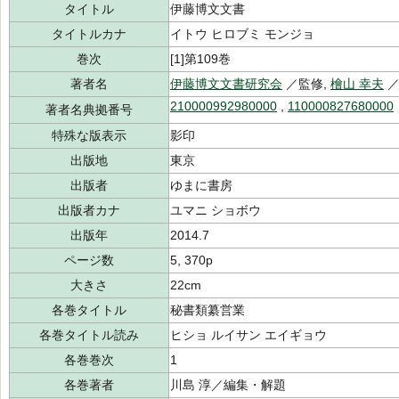
タイトル
伊藤博文文書
タイトルカナ
イトウ ヒロブミ モンジョ
巻次
[1]第109巻
著者名
伊藤博文文書研究会
／監修,
檜山 幸夫
／
210000992980000
,
110000827680000
著者名典拠番号
特殊な版表示
影印
出版地
東京
出版者
ゆまに書房
出版者カナ
ユマニ ショボウ
出版年
2014.7
ページ数
5, 370p
大きさ
22cm
各巻タイトル
秘書類纂営業
各巻タイトル読み
ヒショ ルイサン エイギョウ
各巻巻次
1
各巻著者
川島 淳／編集・解題