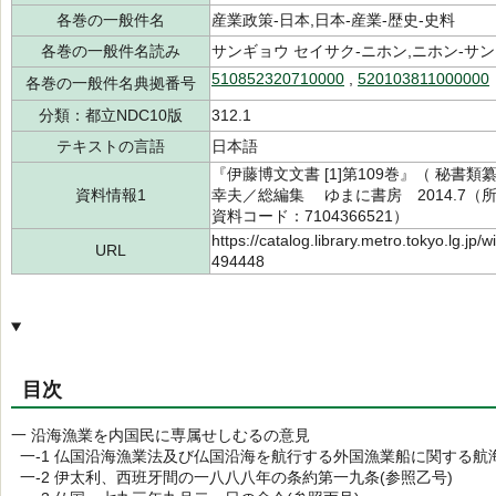
各巻の一般件名
産業政策-日本,日本-産業-歴史-史料
各巻の一般件名読み
サンギョウ セイサク-ニホン,ニホン-サ
510852320710000
,
520103811000000
各巻の一般件名典拠番号
分類：都立NDC10版
312.1
テキストの言語
日本語
『伊藤博文文書 [1]第109巻』（ 秘書
資料情報1
幸夫／総編集 ゆまに書房 2014.7（所蔵
資料コード：7104366521）
https://catalog.library.metro.tokyo.lg.jp
URL
494448
目次
一 沿海漁業を内国民に専属せしむるの意見
一-1 仏国沿海漁業法及び仏国沿海を航行する外国漁業船に関する航海
一-2 伊太利、西班牙間の一八八八年の条約第一九条(参照乙号)