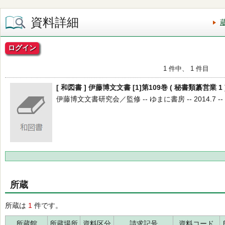
資料詳細
ログイン
1 件中、 1 件目
[ 和図書 ] 伊藤博文文書 [1]第109巻 ( 秘書類纂営業 1 
伊藤博文文書研究会／監修 -- ゆまに書房 -- 2014.7 --
所蔵
所蔵は
1
件です。
所蔵館
所蔵場所
資料区分
請求記号
資料コード