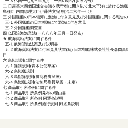
一-3 仏国一七九三年九月二一日の命令(参照丙号)
二 日露英米四個国連合会議を我帝都に開き以て北太平洋に於ける漁猟
島種臣 内閣総理大臣伊藤博文宛 明治二六年一〇月
三 外国猟船の日本領海に濫漁に付き意見及び外国猟船に関する報告
三-1 外国猟船の日本領海にて濫漁に付き意見
三-2 外国猟船調査書
四 仏国沿海漁業法(一八八八年三月一日発布)
五 航海奨励法案に関する件
五-1 航海奨励法案及び説明書
五-2 航海奨励法案に付卑見具状書(写) 日本郵船株式会社社長森岡昌
日
六 鳥獣規則に関する件
六-1 猟獲規則(青木公使草案)
六-2 鳥獣猟規則
六-3 鳥獣猟規則(農商務省呈按)
六-4 鳥獣猟規則(法制局委員草案・未定)
七 商品取引所条例に関する件
七-1 商品取引所条例発布の理由書
七-2 商品取引所条例 附逐条説明
七-3 商品取引所条例施行規則 附逐条説明