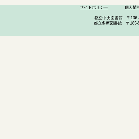
サイトポリシー
個人情
都立中央図書館 〒106-857
都立多摩図書館 〒185-852