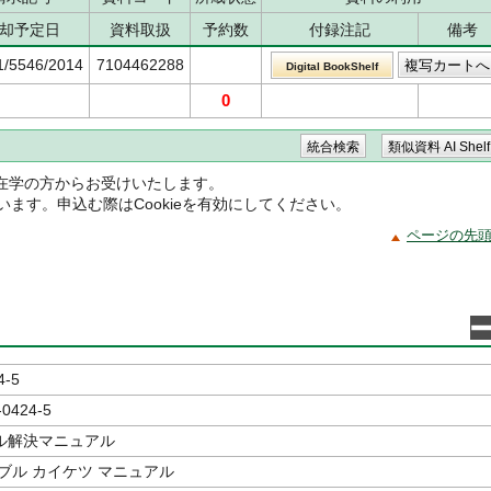
却予定日
資料取扱
予約数
付録注記
備考
1/5546/2014
7104462288
Digital BookShelf
0
在学の方からお受けいたします。
ています。申込む際はCookieを有効にしてください。
ページの先
4-5
-0424-5
ル解決マニュアル
ブル カイケツ マニュアル