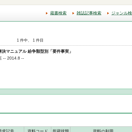
蔵書検索
雑誌記事検索
ジャンル検
1 件中、 1 件目
ブル解決マニュアル 紛争類型別「要件事実」
 2014.8 --
請求記号
資料コード
所蔵状態
資料の利用