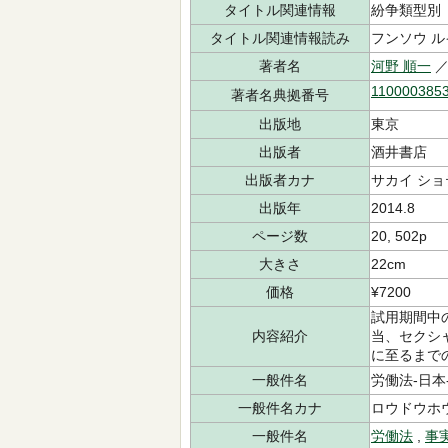
タイトル関連情報
紛争類型別
タイトル関連情報読み
フンソウ ル
著者名
河野 順一
／
110000385
著者名典拠番号
出版地
東京
出版者
酒井書店
出版者カナ
サカイ ショ
出版年
2014.8
ページ数
20, 502p
大きさ
22cm
価格
¥7200
試用期間中
内容紹介
当、セクシ
に至るまで
一般件名
労働法-日本-nd
一般件名カナ
ロウドウホウ-
一般件名
労働法
,
事実