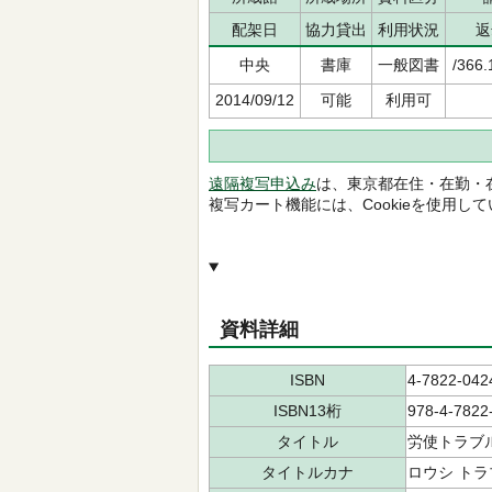
配架日
協力貸出
利用状況
返
中央
書庫
一般図書
/366.
2014/09/12
可能
利用可
遠隔複写申込み
は、東京都在住・在勤・
複写カート機能には、Cookieを使用し
資料詳細
ISBN
4-7822-042
ISBN13桁
978-4-7822
タイトル
労使トラブ
タイトルカナ
ロウシ トラ