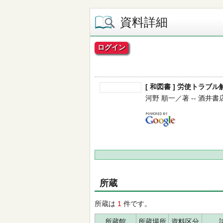
資料詳細
ログイン
[ 和図書 ] 労使トラ
河野 順一／著 -- 酒井書店 --
所蔵
所蔵は
1
件です。
所蔵館
所蔵場所
資料区分