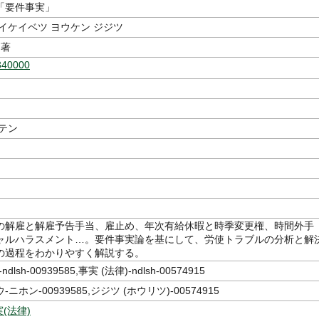
「要件事実」
イケイベツ ヨウケン ジジツ
著
340000
テン
の解雇と解雇予告手当、雇止め、年次有給休暇と時季変更権、時間外手
ャルハラスメント…。要件事実論を基にして、労使トラブルの分析と解
の過程をわかりやすく解説する。
lsh-00939585,事実 (法律)-ndlsh-00574915
ニホン-00939585,ジジツ (ホウリツ)-00574915
(法律)