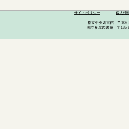
サイトポリシー
個人情
都立中央図書館 〒106-857
都立多摩図書館 〒185-852