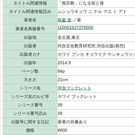
タイトル関連情報
「無宗教」になる前と後
タイトル関連情報読み
ムシュウキョウ ニ ナル マエ ト アト
著者名
島薗 進
／著
110001527270000
著者名典拠番号
出版地
名古屋,東京
出版者
河合文化教育研究所,河合出版(発売)
出版者カナ
カワイ ブンカ キョウイク ケンキュウジ
出版年
2014.9
ページ数
94p
大きさ
21cm
シリーズ名
河合ブックレット
シリーズ名のルビ等
カワイ ブックレット
シリーズ番号
39
シリーズ番号読み
39
出版等に関する注記
著者の肖像あり
価格
¥800