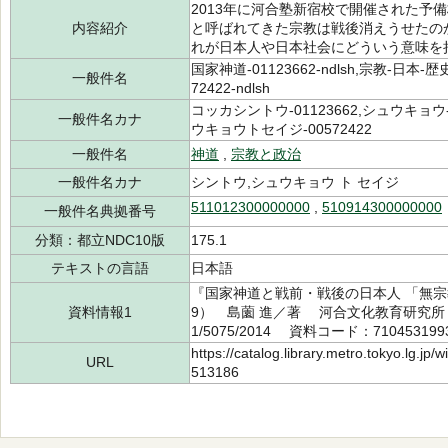
2013年に河合塾新宿校で開催された予
内容紹介
と呼ばれてきた宗教は戦後消えうせたの
れが日本人や日本社会にどういう意味を
国家神道-01123662-ndlsh,宗教-日本-歴
一般件名
72422-ndlsh
コッカシントウ-01123662,シュウキョウ
一般件名カナ
ウキョウトセイジ-00572422
一般件名
神道
,
宗教と政治
一般件名カナ
シントウ,シュウキョウ ト セイジ
511012300000000
,
510914300000000
一般件名典拠番号
分類：都立NDC10版
175.1
テキストの言語
日本語
『国家神道と戦前・戦後の日本人 「無宗
資料情報1
9） 島薗 進／著 河合文化教育研究所 2
1/5075/2014 資料コード：710453199
https://catalog.library.metro.tokyo.lg.jp
URL
513186