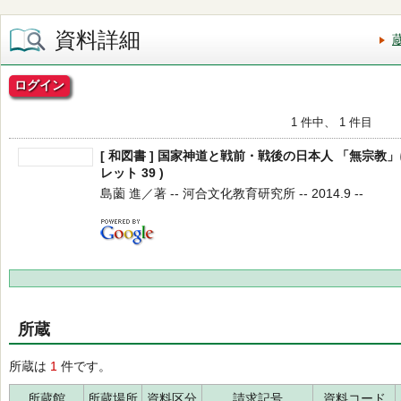
資料詳細
ログイン
1 件中、 1 件目
[ 和図書 ] 国家神道と戦前・戦後の日本人 「無宗教」
レット 39 )
島薗 進／著 -- 河合文化教育研究所 -- 2014.9 --
所蔵
所蔵は
1
件です。
所蔵館
所蔵場所
資料区分
請求記号
資料コード