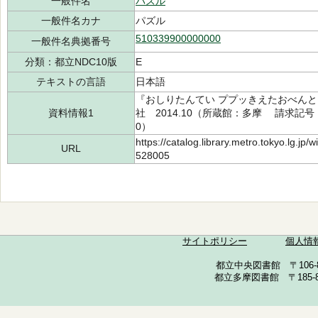
一般件名
パズル
一般件名カナ
パズル
510339900000000
一般件名典拠番号
分類：都立NDC10版
E
テキストの言語
日本語
『おしりたんてい ププッきえたおべん
資料情報1
社 2014.10（所蔵館：多摩 請求記号：/E
0）
https://catalog.library.metro.tokyo.lg.jp
URL
528005
サイトポリシー
個人情
都立中央図書館 〒106-857
都立多摩図書館 〒185-852