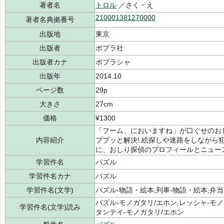
著者名
トロル
／さく・え
210001381270000
著者名典拠番号
出版地
東京
出版者
ポプラ社
出版者カナ
ポプラシャ
出版年
2014.10
ページ数
29p
大きさ
27cm
価格
¥1300
「フーム、においますね」が口ぐせのお
内容紹介
ププッと解決! 絵探しや迷路をしながら
に、おしり探偵のプロフィールとニュー
学習件名
パズル
学習件名カナ
パズル
学習件名(文学)
パズル-物語・絵本,列車-物語・絵本,弁当
パズル-モノガタリ/エホン,レッシャ-モノ
学習件名(文学)読み
タンテイ-モノガタリ/エホン