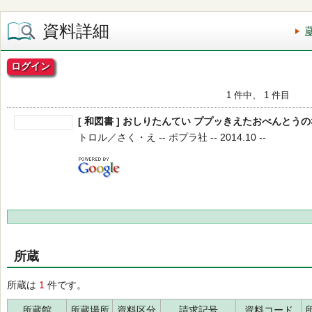
資料詳細
ログイン
1 件中、 1 件目
[ 和図書 ] おしりたんてい ププッきえたおべんとうの
トロル／さく・え -- ポプラ社 -- 2014.10 --
所蔵
所蔵は
1
件です。
所蔵館
所蔵場所
資料区分
請求記号
資料コード