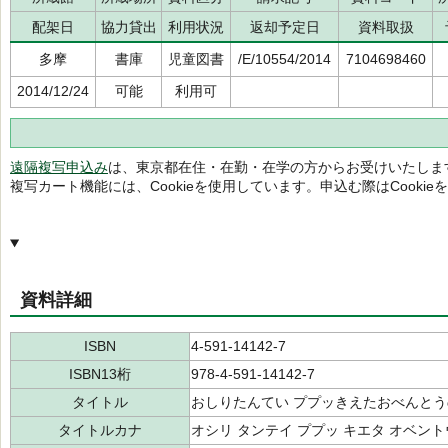
配架日
協力貸出
利用状況
返却予定日
資料取扱
多摩
書庫
児童図書
/E/10554/2014
7104698460
2014/12/24
可能
利用可
遠隔複写申込み
は、東京都在住・在勤・在学の方からお受けいたしま
複写カート機能には、Cookieを使用しています。申込む際はCooki
資料詳細
ISBN
4-591-14142-7
ISBN13桁
978-4-591-14142-7
タイトル
おしりたんてい ププッきえたおべんとう
タイトルカナ
オシリ タンテイ ププッ キエタ オベント