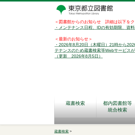
＜図書館からのお知らせ 詳細は以下をク
・メンテナンス日程、IDの有効期限、資
＜最新のお知らせ＞
・2026年8月20日（木曜日）21時から2
テナンスのため蔵書検索等Webサービス
（更新 2026年8月5日）
蔵書検索
都内図書館等
統合検索
蔵書検索
>