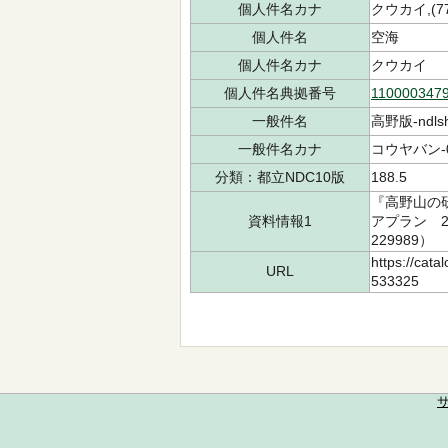
個人件名カナ
クウカイ,(774
個人件名
空海
個人件名カナ
クウカイ
個人件名典拠番号
110000347
一般件名
高野版-ndlsh
一般件名カナ
コウヤバン-0
分類：都立NDC10版
188.5
『高野山の研
資料情報1
アプラン 20
229989）
https://cata
URL
533325