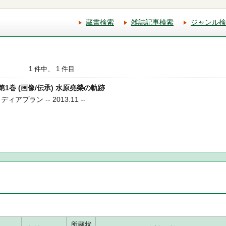
蔵書検索
雑誌記事検索
ジャンル検
1 件中、 1 件目
 第1巻 (画像/伝承) 水原堯榮の軌跡
アプラン -- 2013.11 --
所蔵状