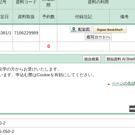
記号
資料コード
資料の利用
態
予定日
資料取扱
予約数
付録注記
備考
配架図
Digital BookShelf
5381/1
7106229989
0
在学の方からお受けいたします。
ています。申込む際はCookieを有効にしてください。
ページの先
0-2
6-050-2