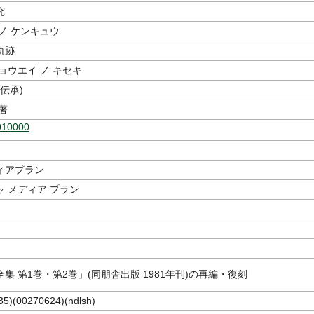
究
ノ ケンキュウ
軌跡
ョウエイ ノ キセキ
/伝承)
著
010000
ィアプラン
 メディア プラン
集 第1巻・第2巻」(同朋舎出版 1981年刊)の再編・復刻
5)(00270624)(ndlsh)