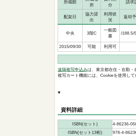
所蔵館
請求
所
分
協力貸
利用状
配架日
返却
出
況
一般図
中央
3階C
/188.5/
書
2015/09/30
可能
利用可
遠隔複写申込み
は、東京都在住・在勤・
複写カート機能には、Cookieを使用し
資料詳細
ISBN(セット)
4-86236-05
ISBN(セット13桁)
978-4-8623