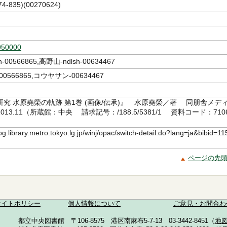
-835)(00270624)
950000
-00566865,高野山-ndlsh-00634467
0566865,コウヤサン-00634467
究 水原堯榮の軌跡 第1巻 (画像/伝承)』 水原堯榮／著 同朋舎メデ
13.11（所蔵館：中央 請求記号：/188.5/5381/1 資料コード：710
log.library.metro.tokyo.lg.jp/winj/opac/switch-detail.do?lang=ja&bibid=11
ページの先
サイトポリシー
個人情報について
ご意見・お問合わ
都立中央図書館 〒106-8575 港区南麻布5-7-13 03-3442-8451（
地