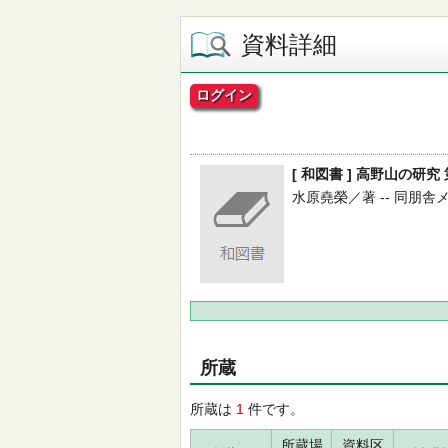
資料詳細
ログイン
[ 和図書 ] 高野山の研究
水原堯榮／著 -- 同朋舎メディ
所蔵
所蔵は
1
件です。
所蔵場
資料区