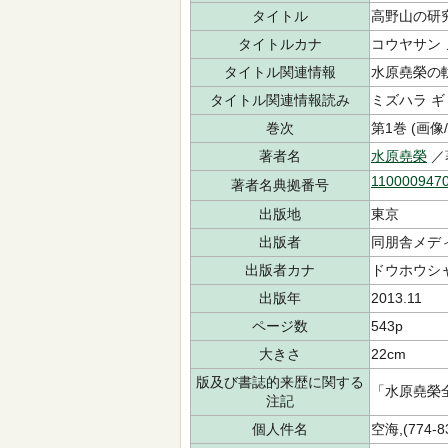
タイトル
高野山の研
タイトルカナ
コウヤサン 
タイトル関連情報
水原堯榮の
タイトル関連情報読み
ミズハラ ギ
巻次
第1巻 (画像
著者名
水原堯榮
／
110000947
著者名典拠番号
出版地
東京
出版者
同朋舎メデ
出版者カナ
ドウホウシャ
出版年
2013.11
ページ数
543p
大きさ
22cm
版及び書誌的来歴に関する
「水原堯榮全
注記
個人件名
空海,(774-83