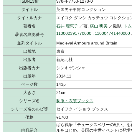
ISBN13桁
978-4-7753-1278-0
タイトル
英国男子甲冑コレクション
タイトルカナ
エイコク ダンシ カッチュウ コレクショ
著者名
石井 理恵子
／著,
横山 明美
／撮影,
トム
110002391770000
,
110004741440000
著者名典拠番号
並列タイトル
Medieval Armours around Britain
出版地
東京
出版者
新紀元社
出版者カナ
シンキゲンシャ
出版年
2014.11
ページ数
143p
大きさ
21cm
シリーズ名
制服・衣装ブックス
シリーズ名のルビ等
セイフク イショウ ブックス
価格
¥1700
ばら戦争「テュークスベリーの戦い」を
内容紹介
ルをはじめ、英国の中世イベントに登場