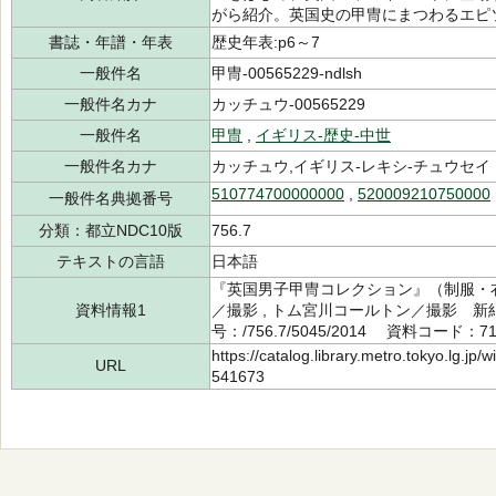
がら紹介。英国史の甲冑にまつわるエピ
書誌・年譜・年表
歴史年表:p6～7
一般件名
甲冑-00565229-ndlsh
一般件名カナ
カッチュウ-00565229
一般件名
甲冑
,
イギリス-歴史-中世
一般件名カナ
カッチュウ,イギリス-レキシ-チュウセイ
510774700000000
,
520009210750000
一般件名典拠番号
分類：都立NDC10版
756.7
テキストの言語
日本語
『英国男子甲冑コレクション』（制服・衣
資料情報1
／撮影 , トム宮川コールトン／撮影 新
号：/756.7/5045/2014 資料コード：71
https://catalog.library.metro.tokyo.lg.jp
URL
541673