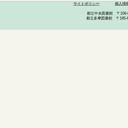
サイトポリシー
個人情
都立中央図書館 〒106-857
都立多摩図書館 〒185-852