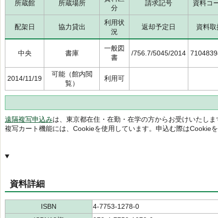
所蔵館
所蔵場所
請求記号
資料コ
分
利用状
配架日
協力貸出
返却予定日
資料取
況
一般図
中央
書庫
/756.7/5045/2014
7104839
書
可能（館内閲
2014/11/19
利用可
覧）
遠隔複写申込み
は、東京都在住・在勤・在学の方からお受けいたしま
複写カート機能には、Cookieを使用しています。申込む際はCooki
資料詳細
ISBN
4-7753-1278-0