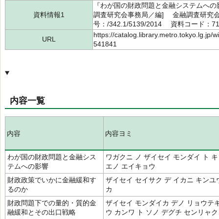
『わが国の財政問題と金融システムへの影
資料情報1
調査研究会事務局／編] 金融調査研究会
号：/342.1/5139/2014 資料コード：71
https://catalog.library.metro.tokyo.lg.jp
URL
541841
内容一覧
内容
内容ヨミ
わが国の財政問題と金融シス
ワガクニ ノ ザイセイ モンダイ ト 
テムへの影響
エノ エイキョウ
財政政策でいかに金融緩和す
ザイセイ セイサク デ イカニ キンユウ
るのか
カ
財政問題下での量的・質的金
ザイセイ モンダイカ デノ リョウテ
融緩和とその出口戦略
ウ カンワ ト ソノ デグチ センリャク