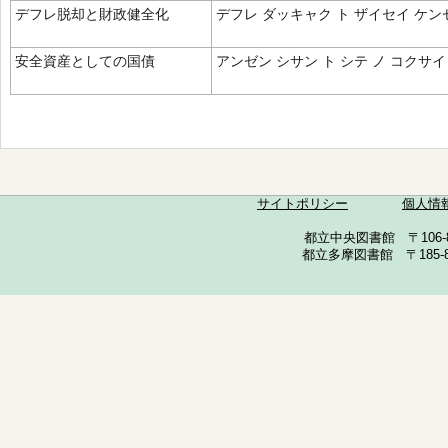
デフレ脱却と財政健全化
デフレ ダッキャク ト ザイセイ ケン
安全資産としての国債
アンゼン シサン ト シテ ノ コクサイ
サイトポリシー
個人情
都立中央図書館 〒106-857
都立多摩図書館 〒185-852