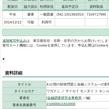
配架日
協力貸出
利用状況
返却予定日
資料取扱
中央
書庫
一般図書
/342.1/5139/2014
7104717995
2014/12/12
可能
利用可
遠隔複写申込み
は、東京都在住・在勤・在学の方からお受けいたしま
複写カート機能には、Cookieを使用しています。申込む際はCooki
資料詳細
タイトル
わが国の財政問題と金融システムへの影
タイトルカナ
ワガクニ ノ ザイセイ モンダイ ト キン
著者名
[金融調査研究会事務局
／編]
210000611810000
著者名典拠番号