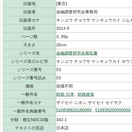
出版地
[東京]
出版者
金融調査研究会事務局
出版者カナ
キンユウ チョウサ ケンキュウカイ ジム
出版年
2014.9
ページ数
3, 99p
大きさ
26cm
シリーズ名
金融調査研究会報告書
シリーズ名のルビ等
キンユウ チョウサ ケンキュウカイ ホウ
シリーズ番号
53
シリーズ番号読み
53
価格
頒価不明
一般件名
財政-日本
,
財政政策
一般件名カナ
ザイセイ-ニホン,ザイセイ セイサク
510838820180000
,
510839200000000
一般件名典拠番号
分類：都立NDC10版
342.1
テキストの言語
日本語