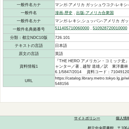
一般件名カナ
マンガ-アメリカ ガッシュウコク-レキシ-00
一般件名
漫画-歴史
,
出版-アメリカ合衆国
一般件名カナ
マンガ-レキシ,シュッパン-アメリカ ガ
511405710060000
,
510928720010000
一般件名典拠番号
分類：都立NDC10版
726.101
テキストの言語
日本語
原文の言語
英語
『THE HERO アメリカン・コミック
資料情報1
ャンター／著 , 越智 道雄／訳 東洋書林
6.1/5847/2014 資料コード：7104912
https://catalog.library.metro.tokyo.lg.jp
URL
548156
サイトポリシー
個人情
都立中央図書館 〒106-857