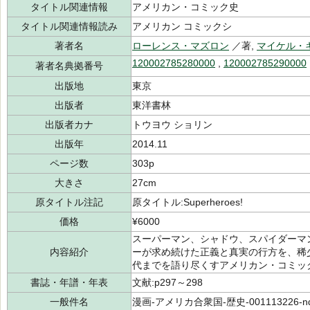
タイトル関連情報
アメリカン・コミック史
タイトル関連情報読み
アメリカン コミックシ
著者名
ローレンス・マズロン
／著,
マイケル・
120002785280000
,
120002785290000
著者名典拠番号
出版地
東京
出版者
東洋書林
出版者カナ
トウヨウ ショリン
出版年
2014.11
ページ数
303p
大きさ
27cm
原タイトル注記
原タイトル:Superheroes!
価格
¥6000
スーパーマン、シャドウ、スパイダーマ
内容紹介
ーが求め続けた正義と真実の行方を、稀
代までを語り尽くすアメリカン・コミッ
書誌・年譜・年表
文献:p297～298
一般件名
漫画-アメリカ合衆国-歴史-001113226-nd