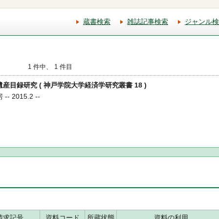
蔵書検索
雑誌記事検索
ジャンル検
1 件中、 1 件目
遺産目録研究 ( 神戸学院大学経済学研究叢書 18 )
 2015.2 --
請求記号
資料コード
所蔵状態
資料の利用