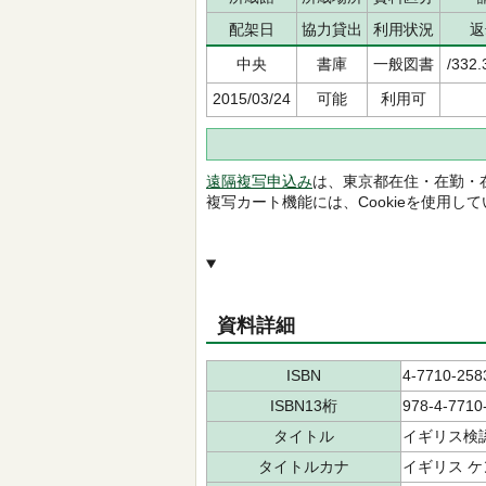
配架日
協力貸出
利用状況
返
中央
書庫
一般図書
/332.
2015/03/24
可能
利用可
遠隔複写申込み
は、東京都在住・在勤・
複写カート機能には、Cookieを使用し
資料詳細
ISBN
4-7710-258
ISBN13桁
978-4-7710
タイトル
イギリス検
タイトルカナ
イギリス ケ