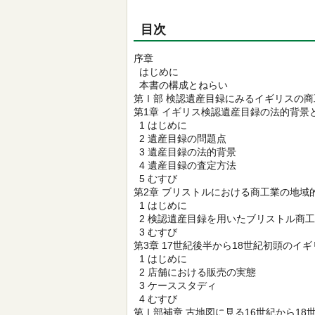
目次
序章
はじめに
本書の構成とねらい
第Ⅰ部 検認遺産目録にみるイギリスの商
第1章 イギリス検認遺産目録の法的背景
1 はじめに
2 遺産目録の問題点
3 遺産目録の法的背景
4 遺産目録の査定方法
5 むすび
第2章 ブリストルにおける商工業の地域
1 はじめに
2 検認遺産目録を用いたブリストル商
3 むすび
第3章 17世紀後半から18世紀初頭の
1 はじめに
2 店舗における販売の実態
3 ケーススタディ
4 むすび
第Ⅰ部補章 古地図に見る16世紀から1