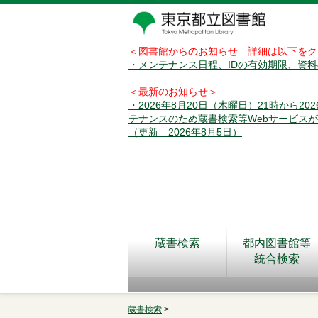
＜図書館からのお知らせ 詳細は以下をク
・メンテナンス日程、IDの有効期限、資
＜最新のお知らせ＞
・2026年8月20日（木曜日）21時から2
テナンスのため蔵書検索等Webサービス
（更新 2026年8月5日）
蔵書検索
都内図書館等
統合検索
蔵書検索
>