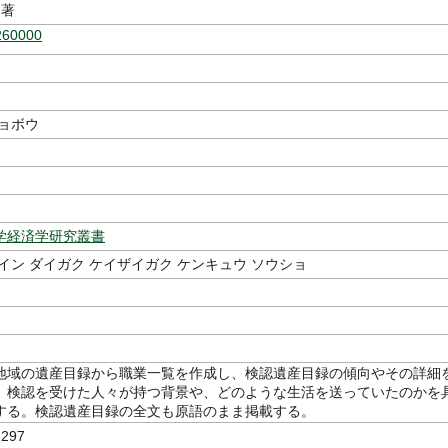
著
260000
ショボウ
学経済学研究叢書
イン ダイガク ケイザイガク ケンキュウ ソウショ
地域の遺産目録から職業一覧を作成し、検認遺産目録の傾向やその詳細
、検認を受けた人々が持つ背景や、どのような生活を送っていたのかを
する。検認遺産目録の全文も原語のまま掲載する。
297