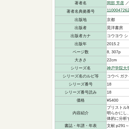
著者名
岡部 芳彦
／
110004726
著者名典拠番号
出版地
京都
出版者
晃洋書房
出版者カナ
コウヨウ 
出版年
2015.2
ページ数
8, 307p
大きさ
22cm
シリーズ名
神戸学院大
シリーズ名のルビ等
コウベ ガク
シリーズ番号
18
シリーズ番号読み
18
価格
¥5400
ブリストル
内容紹介
明らかにし
体的に分析
書誌・年譜・年表
文献:p291～