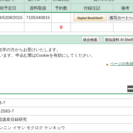
却予定日
資料取扱
予約数
付録注記
備考
3/5208/2015
7105340815
Digital BookShelf
0
在学の方からお受けいたします。
ています。申込む際はCookieを有効にしてください。
ページの先
3-7
-2583-7
認遺産目録研究
ンニン イサン モクロク ケンキュウ