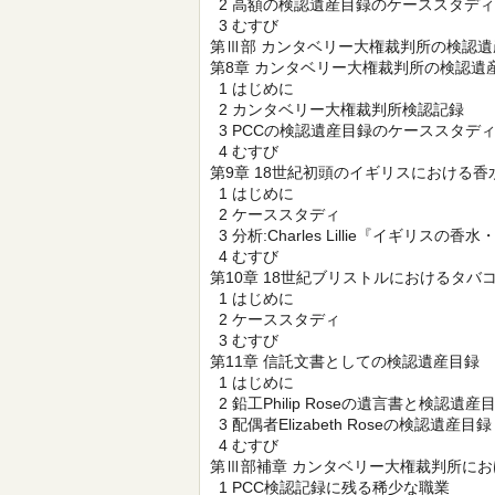
2 高額の検認遺産目録のケーススタディ
3 むすび
第Ⅲ部 カンタベリー大権裁判所の検認遺
第8章 カンタベリー大権裁判所の検認遺
1 はじめに
2 カンタベリー大権裁判所検認記録
3 PCCの検認遺産目録のケーススタデ
4 むすび
第9章 18世紀初頭のイギリスにおける香
1 はじめに
2 ケーススタディ
3 分析:Charles Lillie『イギリスの香水・
4 むすび
第10章 18世紀ブリストルにおけるタバ
1 はじめに
2 ケーススタディ
3 むすび
第11章 信託文書としての検認遺産目録
1 はじめに
2 鉛工Philip Roseの遺言書と検認遺産
3 配偶者Elizabeth Roseの検認遺産目録
4 むすび
第Ⅲ部補章 カンタベリー大権裁判所に
1 PCC検認記録に残る稀少な職業