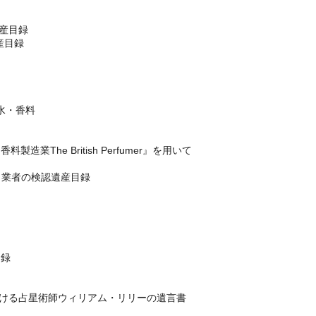
産目録
産目録
ィ
水・香料
香料製造業The British Perfumer』を用いて
コ業者の検認遺産目録
目録
おける占星術師ウィリアム・リリーの遺言書