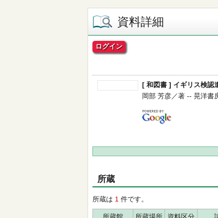
資料詳細
ログイン
[ 和図書 ] イギリス検認
岡部 芳彦／著 -- 晃洋書房 --
所蔵
所蔵は
1
件です。
所蔵館
所蔵場所
資料区分