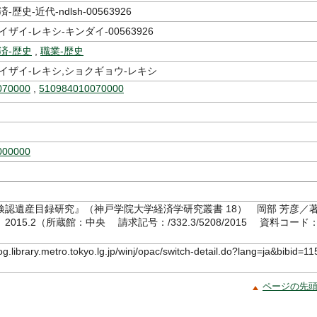
歴史-近代-ndlsh-00563926
ザイ-レキシ-キンダイ-00563926
済-歴史
,
職業-歴史
イザイ-レキシ,ショクギョウ-レキシ
070000
,
510984010070000
000000
検認遺産目録研究』（神戸学院大学経済学研究叢書 18） 岡部 芳彦／
015.2（所蔵館：中央 請求記号：/332.3/5208/2015 資料コード：
5）
log.library.metro.tokyo.lg.jp/winj/opac/switch-detail.do?lang=ja&bibid=11
ページの先