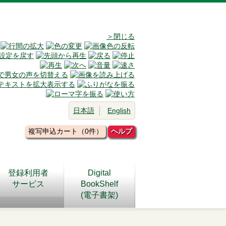
＞閉じる
日本語
English
複写申込カート（0件）
ヘルプ
登録利用者
Digital
サービス
BookShelf
(電子書架)