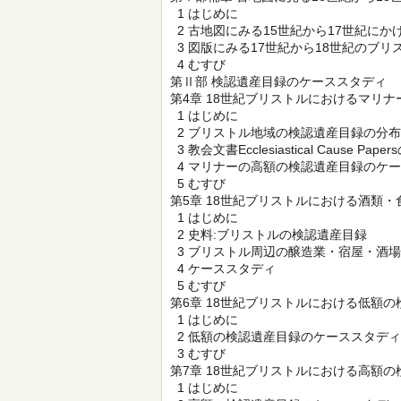
1 はじめに
2 古地図にみる15世紀から17世紀に
3 図版にみる17世紀から18世紀のブリ
4 むすび
第Ⅱ部 検認遺産目録のケーススタディ
第4章 18世紀ブリストルにおけるマリ
1 はじめに
2 ブリストル地域の検認遺産目録の分布
3 教会文書Ecclesiastical Cause Pa
4 マリナーの高額の検認遺産目録のケ
5 むすび
第5章 18世紀ブリストルにおける酒類・食料
1 はじめに
2 史料:ブリストルの検認遺産目録
3 ブリストル周辺の醸造業・宿屋・酒場
4 ケーススタディ
5 むすび
第6章 18世紀ブリストルにおける低額
1 はじめに
2 低額の検認遺産目録のケーススタディ
3 むすび
第7章 18世紀ブリストルにおける高額
1 はじめに