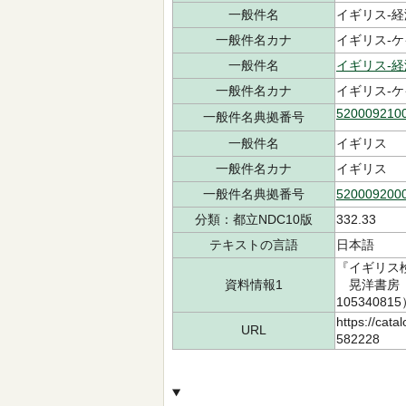
一般件名
イギリス-経済-
一般件名カナ
イギリス-ケイ
一般件名
イギリス-経
一般件名カナ
イギリス-ケ
520009210
一般件名典拠番号
一般件名
イギリス
一般件名カナ
イギリス
一般件名典拠番号
520009200
分類：都立NDC10版
332.33
テキストの言語
日本語
『イギリス
資料情報1
晃洋書房 2
10534081
https://cata
URL
582228