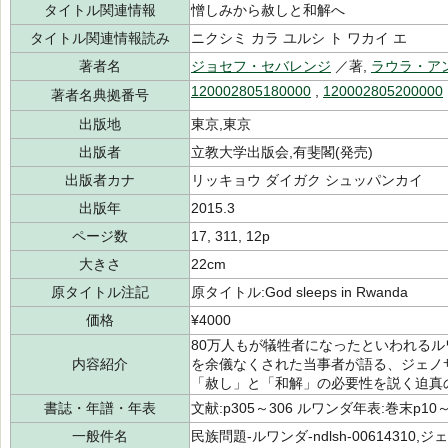
タイトル関連情報
憎しみから赦しと和解へ
タイトル関連情報読み
ニクシミ カラ ユルシ ト ワカイ エ
著者名
ジョセフ・セバレンジ
／著,
ラウラ・ア
120002805180000
,
120002805200000
著者名典拠番号
出版地
東京,東京
出版者
立教大学出版会,有斐閣(発売)
出版者カナ
リッキョウ ダイガク シュッパンカイ
出版年
2015.3
ページ数
17, 311, 12p
大きさ
22cm
原タイトル注記
原タイトル:God sleeps in Rwanda
価格
¥4000
80万人もが犠牲者になったといわれる
内容紹介
を余儀なくされた当事者が語る、ジェノ
「赦し」と「和解」の必要性を説く迫真
書誌・年譜・年表
文献:p305～306 ルワンダ年表:巻末p10～
一般件名
民族問題-ルワンダ-ndlsh-00614310,ジェ