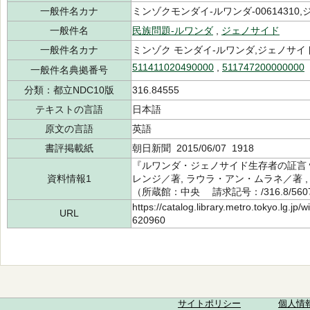
一般件名カナ
ミンゾクモンダイ-ルワンダ-00614310,ジ
一般件名
民族問題-ルワンダ
,
ジェノサイド
一般件名カナ
ミンゾク モンダイ-ルワンダ,ジェノサイ
511411020490000
,
511747200000000
一般件名典拠番号
分類：都立NDC10版
316.84555
テキストの言語
日本語
原文の言語
英語
書評掲載紙
朝日新聞 2015/06/07 1918
『ルワンダ・ジェノサイド生存者の証言
資料情報1
レンジ／著, ラウラ・アン・ムラネ／著 ,
（所蔵館：中央 請求記号：/316.8/5607
https://catalog.library.metro.tokyo.lg.jp
URL
620960
サイトポリシー
個人情