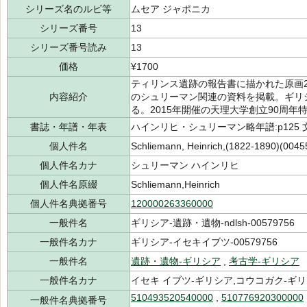
シリーズ名のルビ等
ムセア ジャポニカ
シリーズ番号
13
シリーズ番号読み
13
価格
¥1700
ティリンス遺跡の報告書に描かれた原画
内容紹介
のシュリーマン関連の資料を掲載。ギリ
る。2015年開催の天理大学創立90周年
書誌・年譜・年表
ハインリヒ・シュリーマン略年譜:p125 文
個人件名
Schliemann, Heinrich,(1822-1890)(0045
個人件名カナ
シュリーマン ハインリヒ
個人件名原綴
Schliemann,Heinrich
個人件名典拠番号
120000263360000
一般件名
ギリシア-遺跡・遺物-ndlsh-00579756
一般件名カナ
ギリシア-イセキイブツ-00579756
一般件名
遺跡・遺物-ギリシア
,
考古学-ギリシア
一般件名カナ
イセキ イブツ-ギリシア,コウコガク-ギ
510493520540000
,
510776920300000
一般件名典拠番号