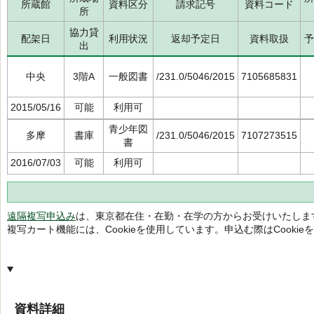
所蔵館
資料区分
請求記号
資料コード
所
協力貸
配架日
利用状況
返却予定日
資料取扱
予
出
中央
3階A
一般図書
/231.0/5046/2015
7105685831
2015/05/16
可能
利用可
青少年図
多摩
書庫
/231.0/5046/2015
7107273515
書
2016/07/03
可能
利用可
遠隔複写申込み
は、東京都在住・在勤・在学の方からお受けいたしま
複写カート機能には、Cookieを使用しています。申込む際はCooki
資料詳細