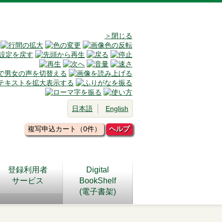
＞閉じる
日本語
English
複写申込カート（0件）
ヘルプ
登録利用者
Digital
サービス
BookShelf
(電子書架)