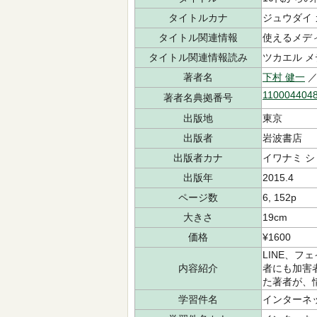
タイトルカナ
ジュウダイ 
タイトル関連情報
使えるメデ
タイトル関連情報読み
ツカエル メ
著者名
下村 健一
／
110004404
著者名典拠番号
出版地
東京
出版者
岩波書店
出版者カナ
イワナミ 
出版年
2015.4
ページ数
6, 152p
大きさ
19cm
価格
¥1600
LINE、
内容紹介
者にも加害
た著者が、
学習件名
インターネ