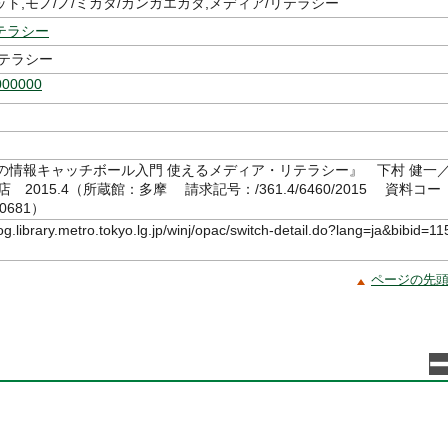
ト,モノ/ノ/ミカタ/カンガエカタ,メディア/リテラシー
テラシー
リテラシー
000000
らの情報キャッチボール入門 使えるメディア・リテラシー』 下村 健一
 2015.4（所蔵館：多摩 請求記号：/361.4/6460/2015 資料コー
0681）
log.library.metro.tokyo.lg.jp/winj/opac/switch-detail.do?lang=ja&bibid=11
ページの先