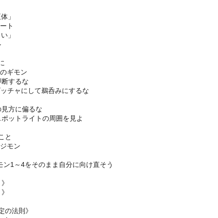
正体」
レート
しい」
ル
に
つのギモン
即断するな
-ゴッチャにして鵜呑みにするな
の見方に偏るな
-スポットライトの周囲を見よ
こと
のジモン
モン1～4をそのまま自分に向け直そう
さ》
さ》
》
定の法則》