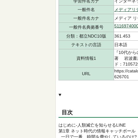
学習件名カナ
インターネッ
一般件名
メディアリ
一般件名カナ
メディア 
511697400
一般件名典拠番号
分類：都立NDC10版
361.453
テキストの言語
日本語
『10代か
資料情報1
著 岩波書店
ド：710572
https://cata
URL
626701
目次
はじめに-人類滅亡を知らせるLINE
第1章 ネット時代の情報キャッチボール
一日で一番、時間を費やしているのは?