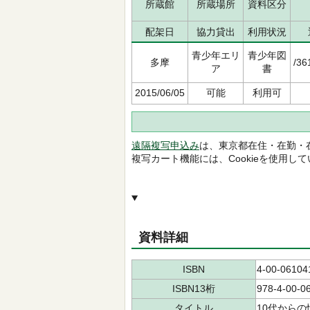
所蔵館
所蔵場所
資料区分
配架日
協力貸出
利用状況
青少年エリ
青少年図
多摩
/36
ア
書
2015/06/05
可能
利用可
遠隔複写申込み
は、東京都在住・在勤・
複写カート機能には、Cookieを使用し
資料詳細
ISBN
4-00-06104
ISBN13桁
978-4-00-0
タイトル
10代から