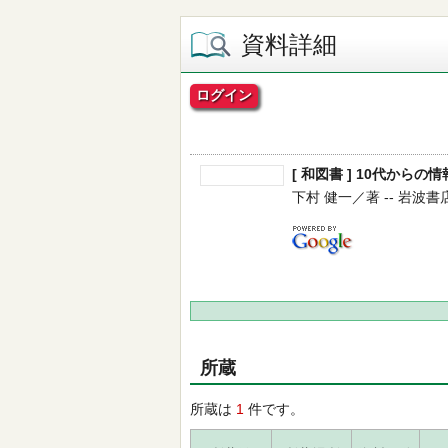
資料詳細
ログイン
[ 和図書 ] 10代か
下村 健一／著 -- 岩波書店 --
所蔵
所蔵は
1
件です。