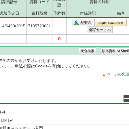
請求記号
資料コード
資料の利用
態
返却予定日
資料取扱
予約数
付録注記
備考
配架図
Digital BookShelf
1.4/6460/2015
7105720681
0
在学の方からお受けいたします。
ています。申込む際はCookieを有効にしてください。
ページの先
1-4
61041-4
の情報キャッチボール入門