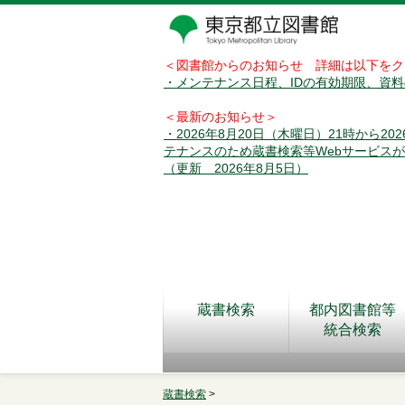
＜図書館からのお知らせ 詳細は以下をク
・メンテナンス日程、IDの有効期限、資
＜最新のお知らせ＞
・2026年8月20日（木曜日）21時から2
テナンスのため蔵書検索等Webサービス
（更新 2026年8月5日）
蔵書検索
都内図書館等
統合検索
蔵書検索
>