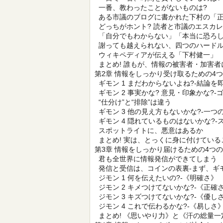
一番、教わったことがないものは?
ある市議のブログに書かれた下村の「
どっちがホント? 読者と市議のエスカ
「自分でもわからない」「本当に恐ろ
謝っても越えられない、四つのハード
ウィキペディアが伝える「下村健一」
まとめ! 誰もが、情報の被害者・加害者
第2章 情報をしっかり受け取るための4
ギモン 1 まだわからないよね?-結論を
ギモン 2 事実かな? 意見・印象かな?
“仕分け”と“排除”は違う
ギモン 3 他の見え方もないかな?-一つ
ギモン 4 隠れているものはないかな?
スポットライトに、悪意はあるか
まとめ! 実は、とっくに身に付けている
第3章 情報をしっかり届けるための4つ
君も全世界に情報発信ができてしまう
発信と受信は、コインの表裏-まず、ギ
ジモン 1 何を伝えたいの?-《明確さ》
ジモン 2 キメつけてないかな?-《正確
ジモン 3 キズつけてないかな?-《優し
ジモン 4 これで伝わるかな?-《易しさ
まとめ! 《思いやり力》と《汗の総量一