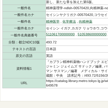
新し、新たな章を加えた第5版。
一般件名
精神薬理学-ndlsh-00570420,向精神薬-ndl
一般件名カナ
セイシンヤクリガク-00570420,コウセイシ
一般件名
精神医学
,
化学療法
,
向精神薬
一般件名カナ
セイシン イガク,カガク リョウホウ,コ
511061700000000
,
510538600000000
一般件名典拠番号
分類：都立NDC10版
493.72
テキストの言語
日本語
原文の言語
英語
『カプラン精神科薬物ハンドブック エ
ジャミン ジェイムズ サドック／編著, バ
資料情報1
マン サスマン／編著 メディカル・サイエ
蔵館：中央 請求記号：/493.72/5156/
https://catalog.library.metro.tokyo.lg.jp
URL
649578