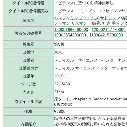
タイトル関連情報
エビデンスに基づく向精神薬療法
タイトル関連情報読み
エビデンス ニ モトズク コウセイシンヤ
ベンジャミン ジェイムズ サドック
／編
著者名
ノーマン サスマン
／編著,
神庭 重信
／監
120001666480000
,
120002147770000
著者名典拠番号
10002854300000
,
110004215290000
版表示
第5版
出版地
東京
出版者
メディカル・サイエンス・インターナシ
出版者カナ
メディカル サイエンス インターナショ
出版年
2015.5
ページ数
22, 343p
大きさ
21cm
原タイトル:Kaplan & Sadock's pocket hand
原タイトル注記
6版の翻訳
価格
¥5800
精神科の日常診療で用いられる薬物療法
内容紹介
児の精神疾患の治療に用いられる薬物使