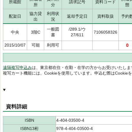
所蔵館
請求記号
資料コード
所
分
態
協力貸
利用状
配架日
返却予定日
資料取扱
予約
出
況
一般図
/289.1/ウ
中央
3階C
7106058326
書
27/611
2015/10/07
可能
利用可
0
遠隔複写申込み
は、東京都在住・在勤・在学の方からお受けいたしま
複写カート機能には、Cookieを使用しています。申込む際はCooki
資料詳細
ISBN
4-404-03500-4
ISBN13桁
978-4-404-03500-4