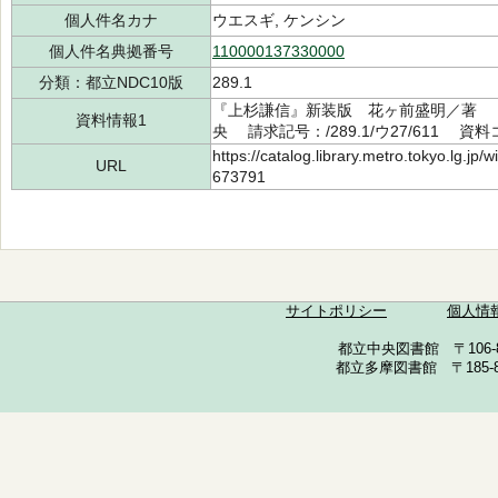
個人件名カナ
ウエスギ, ケンシン
個人件名典拠番号
110000137330000
分類：都立NDC10版
289.1
『上杉謙信』新装版 花ヶ前盛明／著 Kado
資料情報1
央 請求記号：/289.1/ウ27/611 資料コ
https://catalog.library.metro.tokyo.lg.jp
URL
673791
サイトポリシー
個人情
都立中央図書館 〒106-857
都立多摩図書館 〒185-852