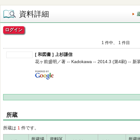
資料詳細
ログイン
1 件中、 1 件目
[ 和図書 ] 上杉謙信
花ヶ前盛明／著 -- Kadokawa -- 2014.3 (第4刷) -- 
所蔵
所蔵は
1
件です。
所蔵場
資料区
所蔵