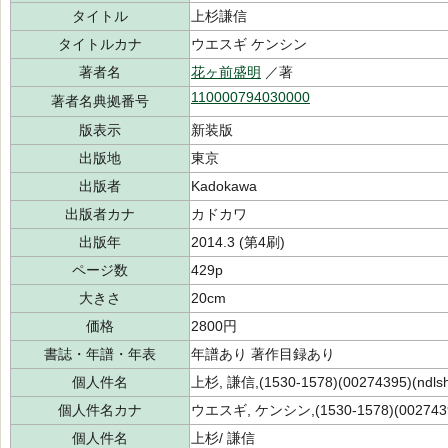
タイトル
上杉謙信
タイトルカナ
ウエスギ ケンシン
著者名
花ヶ前盛明
／著
110000794030000
著者名典拠番号
版表示
新装版
出版地
東京
出版者
Kadokawa
出版者カナ
カドカワ
出版年
2014.3 (第4刷)
ページ数
429p
大きさ
20cm
価格
2800円
書誌・年譜・年表
年譜あり 著作目録あり
個人件名
上杉, 謙信,(1530-1578)(00274395)(ndls
個人件名カナ
ウエスギ, ケンシン,(1530-1578)(002743
個人件名
上杉/ 謙信