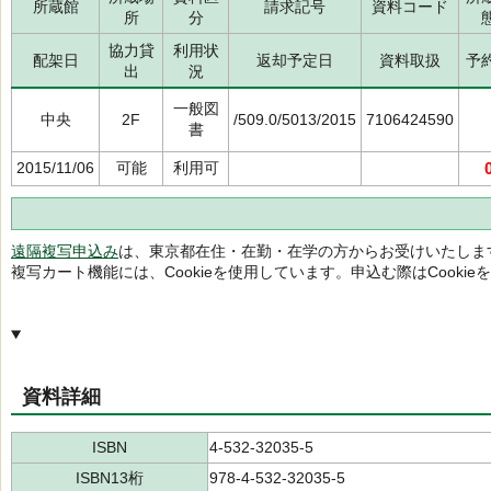
所蔵館
請求記号
資料コード
所
分
協力貸
利用状
配架日
返却予定日
資料取扱
予
出
況
一般図
中央
2F
/509.0/5013/2015
7106424590
書
2015/11/06
可能
利用可
遠隔複写申込み
は、東京都在住・在勤・在学の方からお受けいたしま
複写カート機能には、Cookieを使用しています。申込む際はCooki
資料詳細
ISBN
4-532-32035-5
ISBN13桁
978-4-532-32035-5