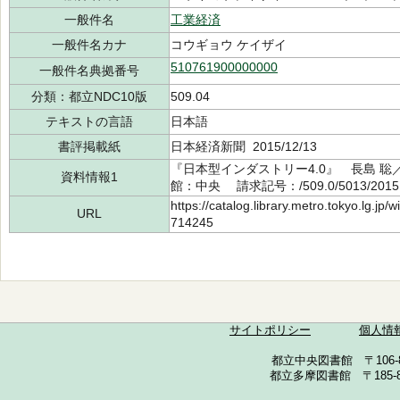
一般件名
工業経済
一般件名カナ
コウギョウ ケイザイ
510761900000000
一般件名典拠番号
分類：都立NDC10版
509.04
テキストの言語
日本語
書評掲載紙
日本経済新聞 2015/12/13
『日本型インダストリー4.0』 長島 聡
資料情報1
館：中央 請求記号：/509.0/5013/201
https://catalog.library.metro.tokyo.lg.jp
URL
714245
サイトポリシー
個人情
都立中央図書館 〒106-857
都立多摩図書館 〒185-852