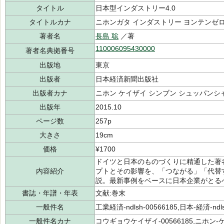
タイトル
日本型インダストリー4.0
タイトルカナ
ニホンガタ インダストリー ヨンテンゼ
著者名
長島 聡
／著
110006095430000
著者名典拠番号
出版地
東京
出版者
日本経済新聞出版社
出版者カナ
ニホン ケイザイ シンブン シュッパンシ
出版年
2015.10
ページ数
257p
大きさ
19cm
価格
¥1700
ドイツと日本のものづくりに精通した著
内容紹介
プトとその影響を、「つながる」「代替
説。最新事例をベースに日本企業がとる
書誌・年譜・年表
文献:巻末
一般件名
工業経済-ndlsh-00566185,日本-経済-ndls
一般件名カナ
コウギョウケイザイ-00566185,ニホン-ケ