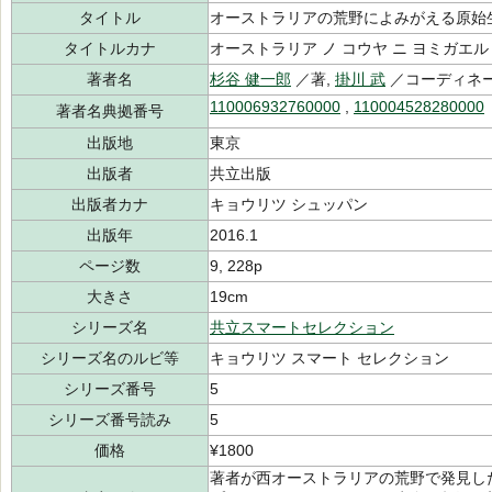
タイトル
オーストラリアの荒野によみがえる原始
タイトルカナ
オーストラリア ノ コウヤ ニ ヨミガエル
著者名
杉谷 健一郎
／著,
掛川 武
／コーディネ
110006932760000
,
110004528280000
著者名典拠番号
出版地
東京
出版者
共立出版
出版者カナ
キョウリツ シュッパン
出版年
2016.1
ページ数
9, 228p
大きさ
19cm
シリーズ名
共立スマートセレクション
シリーズ名のルビ等
キョウリツ スマート セレクション
シリーズ番号
5
シリーズ番号読み
5
価格
¥1800
著者が西オーストラリアの荒野で発見した