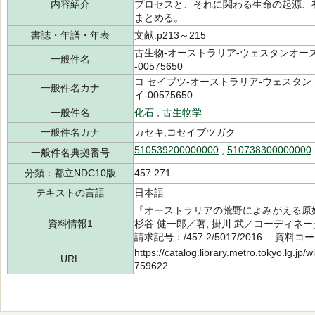
内容紹介
プロセスと、それに関わる生命の起源、
まとめる。
書誌・年譜・年表
文献:p213～215
古生物-オーストラリア-ウェスタンオーストラリア
一般件名
-00575650
コ セイブツ-オーストラリア-ウェスタン オ
一般件名カナ
イ-00575650
一般件名
化石
,
古生物学
一般件名カナ
カセキ,コセイブツガク
510539200000000
,
510738300000000
一般件名典拠番号
分類：都立NDC10版
457.271
テキストの言語
日本語
『オーストラリアの荒野によみがえる原
資料情報1
杉谷 健一郎／著, 掛川 武／コーディネ
請求記号：/457.2/5017/2016 資料コー
https://catalog.library.metro.tokyo.lg.jp
URL
759622