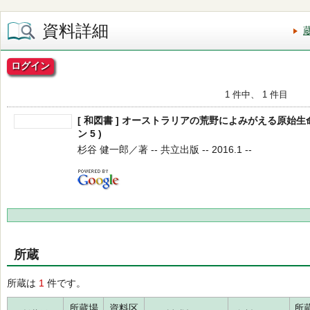
資料詳細
ログイン
1 件中、 1 件目
[ 和図書 ] オーストラリアの荒野によみがえる原始生
ン 5 )
杉谷 健一郎／著 -- 共立出版 -- 2016.1 --
所蔵
所蔵は
1
件です。
所蔵場
資料区
所