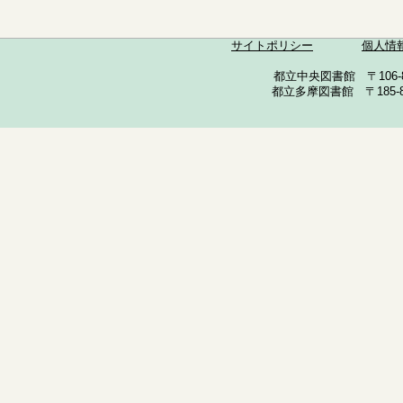
サイトポリシー
個人情
都立中央図書館 〒106-857
都立多摩図書館 〒185-852