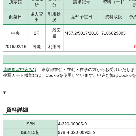
所蔵館
請求記号
資料コード
所
分
協力貸
利用状
配架日
返却予定日
資料取扱
予
出
況
一般図
中央
2F
/457.2/5017/2016
7106829883
書
2016/02/16
可能
利用可
遠隔複写申込み
は、東京都在住・在勤・在学の方からお受けいたしま
複写カート機能には、Cookieを使用しています。申込む際はCooki
資料詳細
ISBN
4-320-00905-9
ISBN13桁
978-4-320-00905-9