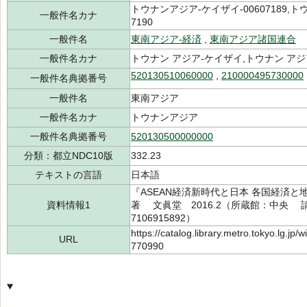
トウナンアジア-ケイザイ-00607189,
一般件名カナ
7190
一般件名
東南アジア-経済
,
東南アジア諸国連合
一般件名カナ
トウナン アジア-ケイザイ,トウナン アジ
520130510060000
,
210000495730000
一般件名典拠番号
一般件名
東南アジア
一般件名カナ
トウナンアジア
一般件名典拠番号
520130500000000
分類：都立NDC10版
332.23
テキストの言語
日本語
『ASEAN経済新時代と日本 各国経済
資料情報1
著 文眞堂 2016.2（所蔵館：中央 請求記
7106915892）
https://catalog.library.metro.tokyo.lg.jp
URL
770990