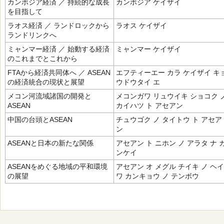
カンボジア経済 ／ 持続的な成長
カンボジア ケイザイ
を目指して
ラオス経済 ／ ランドロックから
ラオス ケイザイ
ランドリンクへ
ミャンマー経済 ／ 始動する経済
ミャンマー ケイザイ
のこれまでとこれから
FTAから経済共同体へ ／ ASEAN
エフティーエー カラ ケイザイ キ
の経済統合の現状と展望
ウドウタイ エ
メコン河流域諸国の開発と
メコンガワ リュウイキ ショコク 
ASEAN
カイハツ ト アセアン
中国の台頭とASEAN
チュウゴク ノ タイトウ ト アセア
ン
ASEANと日本の新たな関係
アセアン ト ニホン ノ アラタ ナ 
ンケイ
ASEANをめぐる地域の平和環境
アセアン オ メグル チイキ ノ ヘイ
の展望
ワ カンキョウ ノ テンボウ