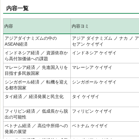
内容一覧
内容
内容ヨミ
アジアダイナミズムの中の
アジア ダイナミズム ノ ナカ ノ ア
ASEAN経済
セアン ケイザイ
インドネシア経済 ／ 資源依存か
インドネシア ケイザイ
ら高付加価値への課題
マレーシア経済 ／ 先進国入りを
マレーシア ケイザイ
目指す多民族国家
シンガポール経済 ／ 転機を迎え
シンガポール ケイザイ
る都市国家
タイ経済 ／ 経済発展と民主化
タイ ケイザイ
フィリピン経済 ／ 低成長から脱
フィリピン ケイザイ
出の可能性
ベトナム経済 ／ 高位中所得への
ベトナム ケイザイ
発展の展望