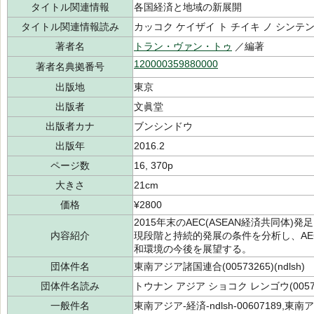
タイトル関連情報
各国経済と地域の新展開
タイトル関連情報読み
カッコク ケイザイ ト チイキ ノ シンテ
著者名
トラン・ヴァン・トゥ
／編著
120000359880000
著者名典拠番号
出版地
東京
出版者
文眞堂
出版者カナ
ブンシンドウ
出版年
2016.2
ページ数
16, 370p
大きさ
21cm
価格
¥2800
2015年末のAEC(ASEAN経済共同体
内容紹介
現段階と持続的発展の条件を分析し、A
和環境の今後を展望する。
団体件名
東南アジア諸国連合(00573265)(ndlsh)
団体件名読み
トウナン アジア ショコク レンゴウ(00573
一般件名
東南アジア-経済-ndlsh-00607189,東南ア