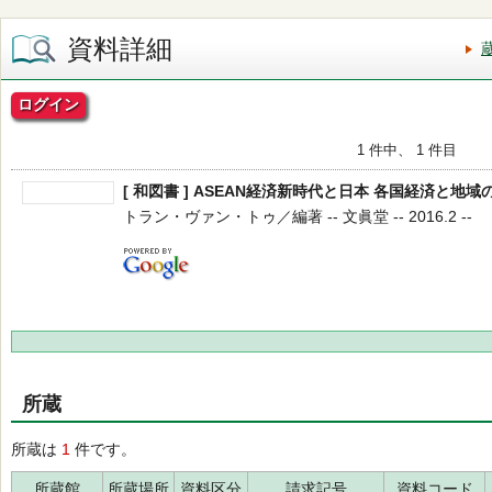
資料詳細
ログイン
1 件中、 1 件目
[ 和図書 ] ASEAN経済新時代と日本 各国経済と地域
トラン・ヴァン・トゥ／編著 -- 文眞堂 -- 2016.2 --
所蔵
所蔵は
1
件です。
所蔵館
所蔵場所
資料区分
請求記号
資料コード