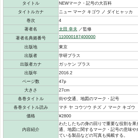
タイトル
NEWマーク・記号の大百科
タイトルカナ
ニュー マーク キゴウ ノ ダイヒャッカ
巻次
4
著者名
太田 幸夫
／監修
110000187400000
著者名典拠番号
出版地
東京
出版者
学研プラス
出版者カナ
ガッケン プラス
出版年
2016.2
ページ数
47p
大きさ
27cm
各巻タイトル
街や交通、地図のマーク・記号
各巻タイトル読み
マチ ヤ コウツウ チズ ノ マーク キゴウ
価格
¥2800
わたしたちの身の回りで重要な役割を果
内容紹介
通、地図に関するマーク・記号の意味や
ている製品などの写真も掲載する。