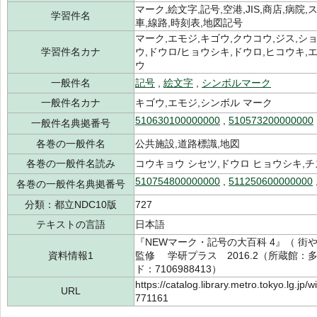
マーク,絵文字,記号,空港,JIS,商店,病院
学習件名
車,線路,時刻表,地図記号
マーク,エモジ,キゴウ,クウコウ,ジス,シ
学習件名カナ
ウ,ドウロ/ヒョウシキ,ドウロ,ヒコウキ,
ウ
一般件名
記号
,
絵文字
,
シンボルマーク
一般件名カナ
キゴウ,エモジ,シンボル マーク
510630100000000
,
510573200000000
一般件名典拠番号
各巻の一般件名
公共施設,道路標識,地図
各巻の一般件名読み
コウキョウ シセツ,ドウロ ヒョウシキ,チ
510754800000000
,
511250600000000
各巻の一般件名典拠番号
分類：都立NDC10版
727
テキストの言語
日本語
『NEWマーク・記号の大百科 4』（ 
資料情報1
監修 学研プラス 2016.2（所蔵館：多摩
ド：7106988413）
https://catalog.library.metro.tokyo.lg.jp
URL
771161