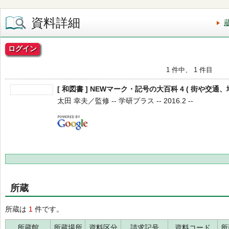
資料詳細
ログイン
1 件中、 1 件目
[ 和図書 ] NEWマーク・記号の大百科 4 ( 街や交通
太田 幸夫／監修 -- 学研プラス -- 2016.2 --
所蔵
所蔵は
1
件です。
所蔵館
所蔵場所
資料区分
請求記号
資料コード
所