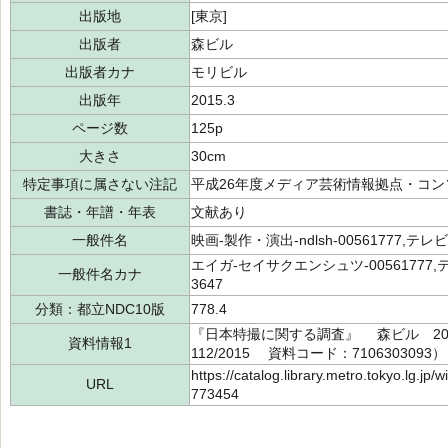
出版地
[東京]
出版者
森ビル
出版者カナ
モリビル
出版年
2015.3
ページ数
125p
大きさ
30cm
特定事項に属さない注記
平成26年度メディア芸術情報拠点・コ
書誌・年譜・年表
文献あり
一般件名
映画-製作・演出-ndlsh-00561777,テレビ
エイガ-セイサクエンシュツ-00561777,
一般件名カナ
3647
分類：都立NDC10版
778.4
『日本特撮に関する調査』 森ビル 2015
資料情報1
112/2015 資料コード：7106303093）
https://catalog.library.metro.tokyo.lg.jp
URL
773454