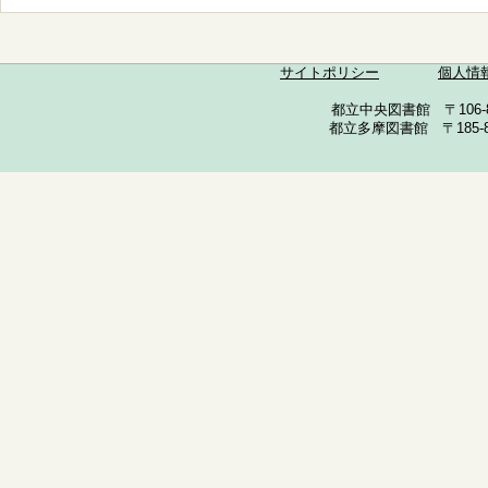
サイトポリシー
個人情
都立中央図書館 〒106-857
都立多摩図書館 〒185-852