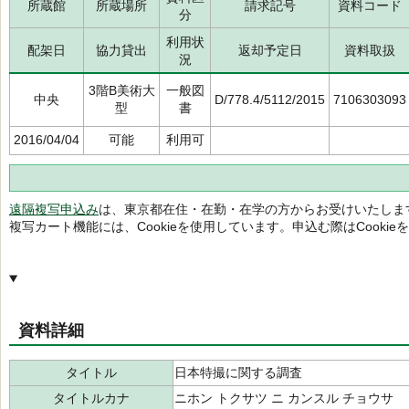
所蔵館
所蔵場所
請求記号
資料コード
分
利用状
配架日
協力貸出
返却予定日
資料取扱
況
3階B美術大
一般図
中央
D/778.4/5112/2015
7106303093
型
書
2016/04/04
可能
利用可
遠隔複写申込み
は、東京都在住・在勤・在学の方からお受けいたしま
複写カート機能には、Cookieを使用しています。申込む際はCooki
資料詳細
タイトル
日本特撮に関する調査
タイトルカナ
ニホン トクサツ ニ カンスル チョウサ