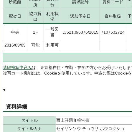
所蔵館
請求記号
資料コード
所
分
協力貸
利用状
配架日
返却予定日
資料取扱
予
出
況
一般図
中央
2F
D/521.8/6376/2015
7107532724
書
2016/09/09
可能
利用可
遠隔複写申込み
は、東京都在住・在勤・在学の方からお受けいたしま
複写カート機能には、Cookieを使用しています。申込む際はCooki
資料詳細
タイトル
西山荘調査報告書
タイトルカナ
セイザンソウ チョウサ ホウコクショ