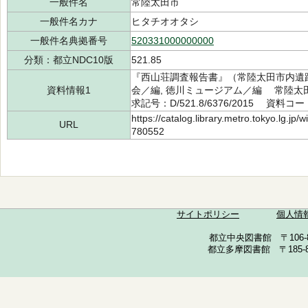
一般件名
常陸太田市
一般件名カナ
ヒタチオオタシ
一般件名典拠番号
520331000000000
分類：都立NDC10版
521.85
『西山荘調査報告書』（常陸太田市内遺
資料情報1
会／編, 徳川ミュージアム／編 常陸太田
求記号：D/521.8/6376/2015 資料コー
https://catalog.library.metro.tokyo.lg.jp
URL
780552
サイトポリシー
個人情
都立中央図書館 〒106-857
都立多摩図書館 〒185-852