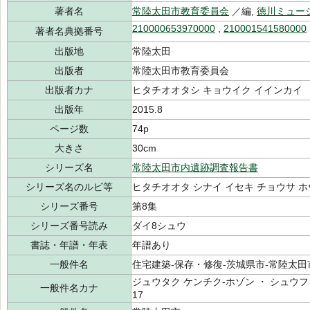
著者名
常陸太田市教育委員会
／編,
徳川ミュー
210000653970000
,
210001541580000
著者名典拠番号
出版地
常陸太田
出版者
常陸太田市教育委員会
出版者カナ
ヒタチオオタシ キョウイク イインカイ
出版年
2015.8
ページ数
74p
大きさ
30cm
シリーズ名
常陸太田市内遺跡調査報告書
シリーズ名のルビ等
ヒタチオオタ シナイ イセキ チョウサ 
シリーズ番号
第8集
シリーズ番号読み
ダイ8シュウ
書誌・年譜・年表
年譜あり
一般件名
住宅建築-保存・修復-茨城県市-常陸太田市-00
ジュウタク ケンチク-ホゾン ・ シュウフク
一般件名カナ
17