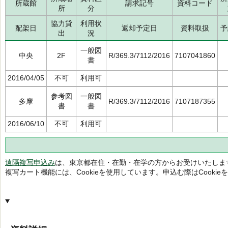
所蔵館
請求記号
資料コード
所
分
協力貸
利用状
配架日
返却予定日
資料取扱
予
出
況
一般図
中央
2F
R/369.3/7112/2016
7107041860
書
2016/04/05
不可
利用可
参考図
一般図
多摩
R/369.3/7112/2016
7107187355
書
書
2016/06/10
不可
利用可
遠隔複写申込み
は、東京都在住・在勤・在学の方からお受けいたしま
複写カート機能には、Cookieを使用しています。申込む際はCooki