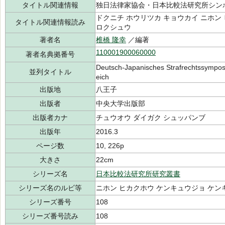
タイトル関連情報
独日法律家協会・日本比較法研究所シン
ドクニチ ホウリツカ キョウカイ ニホン
タイトル関連情報読み
ロクシュウ
著者名
椎橋 隆幸
／編著
110001900060000
著者名典拠番号
Deutsch‐Japanisches Strafrechtssympos
並列タイトル
eich
出版地
八王子
出版者
中央大学出版部
出版者カナ
チュウオウ ダイガク シュッパンブ
出版年
2016.3
ページ数
10, 226p
大きさ
22cm
シリーズ名
日本比較法研究所研究叢書
シリーズ名のルビ等
ニホン ヒカクホウ ケンキュウジョ ケン
シリーズ番号
108
シリーズ番号読み
108