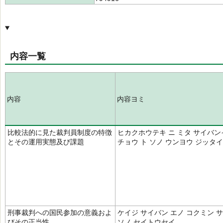
内容一覧
内容
内容ヨミ
比較法的に見た裁判員制度の特徴
ヒカクホウテキ ニ ミタ サイバン
とその運用実態及び課題
チョウ ト ソノ ウンヨウ ジッタイ
刑事裁判への国民参加の意義およ
ケイジ サイバン エノ コクミン サ
びその正当性
ソノ セイトウセイ