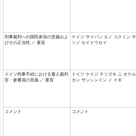
刑事裁判への国民参加の意義およ
ケイジ サイバン エノ コクミン サ
びその正当性 ／ 要旨
ソノ セイトウセイ
ドイツ刑事手続における素人裁判
ドイツ ケイジ テツズキ ニ オケ
官・参審員の意義 ／ 要旨
カン サンシンイン ノ イギ
コメント
コメント