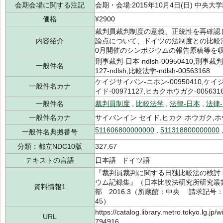
会期会場に関する注記
会期・会場:2015年10月4日(日) 中央
価格
¥2900
裁判員裁判制度の意義、正統性を再確認
内容紹介
論点について、ドイツの法制度との比較法
0月開催のシンポジウムの報告原稿等を
刑事裁判-日本-ndlsh-00950410,刑事裁判-
一般件名
127-ndlsh,比較法学-ndlsh-00563168
ケイジサイバン-ニホン-00950410,ケイ
一般件名カナ
イド-00971127,ヒカクホウガク-005631
一般件名
裁判員制度
,
比較法学
,
法律-日本
,
法律
一般件名カナ
サイバンイン セイド,ヒカク ホウガク,ホ
511606800000000
,
511318800000000
一般件名典拠番号
分類：都立NDC10版
327.67
テキストの言語
日本語 ドイツ語
『裁判員裁判に関する日独比較法の検討
ウム記録集』（日本比較法研究所研究叢書
資料情報1
部 2016.3（所蔵館：中央 請求記号：/32
45）
https://catalog.library.metro.tokyo.lg.jp
URL
794916