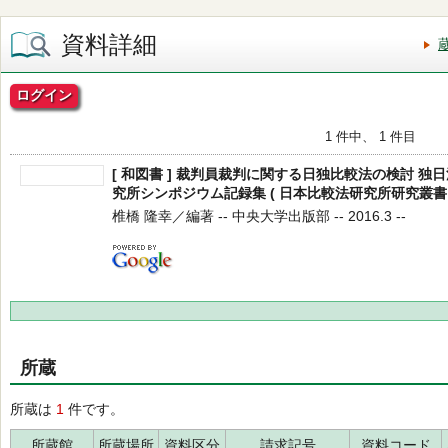
資料詳細
ログイン
1 件中、 1 件目
[ 和図書 ] 裁判員裁判に関する日独比較法の検討 
究所シンポジウム記録集 ( 日本比較法研究所研究叢書 1
椎橋 隆幸／編著 -- 中央大学出版部 -- 2016.3 --
所蔵
所蔵は
1
件です。
所蔵館
所蔵場所
資料区分
請求記号
資料コード