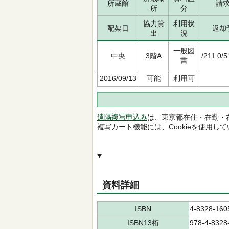
所蔵館
請
所
分
協力貸
利用状
配架日
返却
出
況
一般図
中央
3階A
/211.0/
書
2016/09/13
可能
利用可
遠隔複写申込み
は、東京都在住・在勤・
複写カート機能には、Cookieを使用し
資料詳細
ISBN
4-8328-160
ISBN13桁
978-4-8328