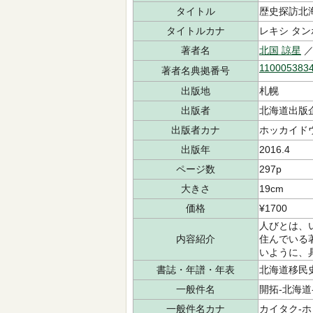
タイトル
歴史探訪北
タイトルカナ
レキシ タン
著者名
北国 諒星
／
110005383
著者名典拠番号
出版地
札幌
出版者
北海道出版
出版者カナ
ホッカイドウ
出版年
2016.4
ページ数
297p
大きさ
19cm
価格
¥1700
人びとは、
内容紹介
住んでいる
いように、
書誌・年譜・年表
北海道移民史年
一般件名
開拓-北海道-歴
一般件名カナ
カイタク-ホッ