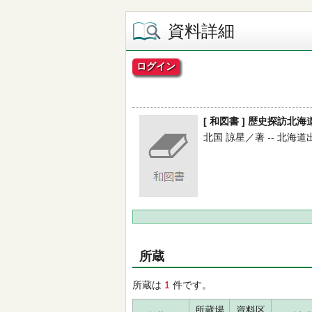
資料詳細
ログイン
[ 和図書 ] 歴史探訪北
北国 諒星／著 -- 北海道出版
所蔵
所蔵は
1
件です。
所蔵場
資料区