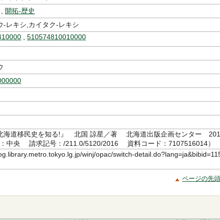
,
開拓-歴史
-レキシ,カイタク-レキシ
410000
,
510574810010000
ウ
000000
北海道移民史を知る!』 北国 諒星／著 北海道出版企画センター 20
：中央 請求記号：/211.0/5120/2016 資料コード：7107516014）
log.library.metro.tokyo.lg.jp/winj/opac/switch-detail.do?lang=ja&bibid=11
ページの先