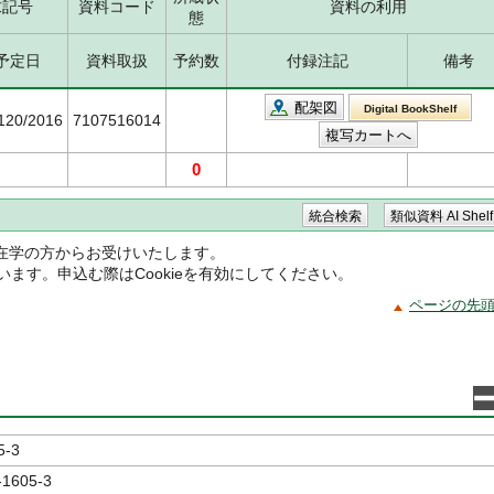
求記号
資料コード
資料の利用
態
予定日
資料取扱
予約数
付録注記
備考
配架図
Digital BookShelf
5120/2016
7107516014
0
在学の方からお受けいたします。
ています。申込む際はCookieを有効にしてください。
ページの先
5-3
-1605-3