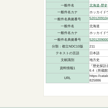
一般件名
北海道-歴史
一般件名カナ
ホッカイドウ
520120910
一般件名典拠番号
一般件名
北海道
一般件名カナ
ホッカイド
一般件名典拠番号
520120900
分類：都立NDC10版
211
テキストの言語
日本語
文献識別
地方史
『歴史探訪
資料情報1
6.4（所蔵館
https://cata
URL
825886