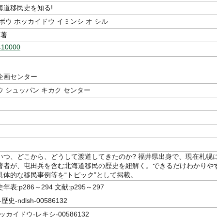
海道移民史を知る!
ボウ ホッカイドウ イミンシ オ シル
著
410000
企画センター
 シュッパン キカク センター
いつ、どこから、どうして渡道してきたのか? 福井県出身で、現在札幌
著者が、屯田兵を含む北海道移民の歴史を紐解く。できるだけわかりや
具体的な移民事例等を“トピック”として掲載。
表:p286～294 文献:p295～297
史-ndlsh-00586132
カイドウ-レキシ-00586132