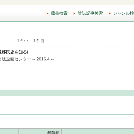
蔵書検索
雑誌記事検索
ジャンル検
1 件中、 1 件目
海道移民史を知る!
企画センター -- 2016.4 --
所蔵状