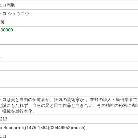
ェロ周航
ェロ シュウコウ
著
830000
ャ
ェロは美と自由の伝道者か、狂気の芸術家か-。在野の詩人・民俗学者で
定説にもたれず、自らの足と目で作品と向き合い、その精神の秘密に肉
』掲載を単行本化。
213
o Buonarroti,(1475-1564)(00449952)(ndlsh)
ェロ