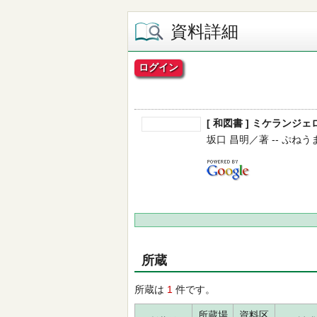
資料詳細
ログイン
[ 和図書 ] ミケランジ
坂口 昌明／著 -- ぷねうま舎 
所蔵
所蔵は
1
件です。
所蔵場
資料区