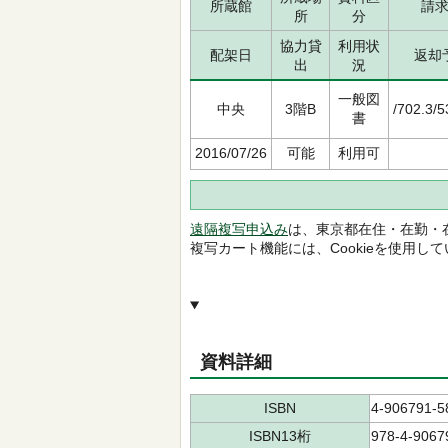
所蔵館
請
所
分
協力貸
利用状
配架日
返却
出
況
一般図
中央
3階B
/702.3/
書
2016/07/26
可能
利用可
遠隔複写申込み
は、東京都在住・在勤・
複写カート機能には、Cookieを使用し
資料詳細
ISBN
4-906791-5
ISBN13桁
978-4-9067