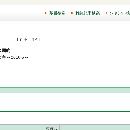
蔵書検索
雑誌記事検索
ジャンル検
1 件中、 1 件目
ェロ周航
-- 2016.6 --
所蔵状