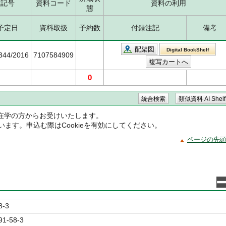
求記号
資料コード
資料の利用
態
予定日
資料取扱
予約数
付録注記
備考
配架図
Digital BookShelf
5344/2016
7107584909
0
在学の方からお受けいたします。
ています。申込む際はCookieを有効にしてください。
ページの先
8-3
91-58-3