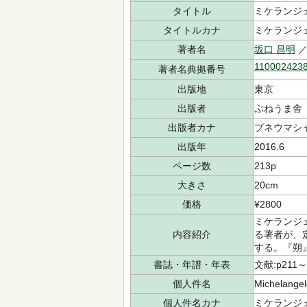
タイトル
ミケランジ
タイトルカナ
ミケランジ
著者名
坂口 昌明
／
110002423
著者名典拠番号
出版地
東京
出版者
ぷねうま舎
出版者カナ
プネウマシ
出版年
2016.6
ページ数
213p
大きさ
20cm
価格
¥2800
ミケランジ
内容紹介
る著者が、
する。『朔
書誌・年譜・年表
文献:p211～
個人件名
Michelangel
個人件名カナ
ミケランジ