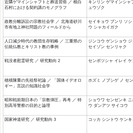
近隣ゲマインシャフトと葬送習俗 ／ 根白
キンリン ゲマインシャフ
石村における契約講のモノグラフ
ュウゾク
政教分離訴訟の宗教社会学 ／ 北海道砂川
セイキョウ ブンリ ソシ
市有地上神社問題のフィールドから
ウ シャカイガク
人口減少時代の教団生存戦略 ／ 三重県の
ジンコウ ゲンショウ ジ
伝統仏教とキリスト教の事例
セイゾン センリャク
戦没者慰霊研究 ／ 研究動向 2
センボツシャ イレイ 
穂積陳重の先祖祭祀論 ／ 「国体イデオロ
ホズミ ノブシゲ ノ セ
ギー」言説の知識社会学
昭和戦前期日本の「宗教弾圧」再考 ／ 特
ショウワ センゼンキ ニ
別高等警察の目的と論理
ウ ダンアツ サイコウ
国家神道研究 ／ 研究動向 3
コッカ シントウ ケンキ