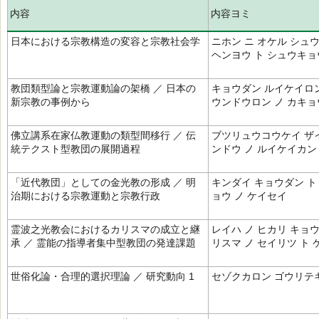
内容
内容ヨミ
日本における宗教構造の変容と宗教社会学
ニホン ニ オケル シュ
ヘンヨウ ト シュウキョ
教団類型論と宗教運動論の架橋 ／ 日本の
キョウダン ルイケイロン
新宗教の事例から
ウンドウロン ノ カキョ
佛立講系在家仏教運動の類型間移行 ／ 伝
ブツリュウコウケイ ザイ
統テクスト型教団の展開過程
ンドウ ノ ルイケイカン
「近代教団」としての金光教の形成 ／ 明
キンダイ キョウダン ト
治期における宗教運動と宗教行政
ョウ ノ ケイセイ
霊波之光教会におけるカリスマの成立と継
レイハ ノ ヒカリ キョウ
承 ／ 霊能の指導者集中型教団の発達課題
リスマ ノ セイリツ ト
世俗化論・合理的選択理論 ／ 研究動向 1
セゾクカロン ゴウリテキ