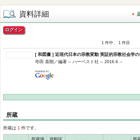
資料詳細
ログイン
1 件中、 1 件目
[ 和図書 ] 近現代日本の宗教変動 実証的宗教社会学
寺田 喜朗／編著 -- ハーベスト社 -- 2016.6 --
所蔵
所蔵は
1
件です。
所蔵場
資料区
所