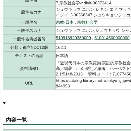
一般件名
7,宗教社会学-ndlsh-00572414
シュウキョウ-ニホン-レキシ-エド マッキ-0
一般件名カナ
イジイゴ-00568347,シュウキョウシャカイ
一般件名
宗教-日本
,
宗教社会学
一般件名カナ
シュウキョウ-ニホン,シュウキョウ シャ
510913920380000
,
510914500000000
一般件名典拠番号
分類：都立NDC10版
162.1
テキストの言語
日本語
『近現代日本の宗教変動 実証的宗教社会学
資料情報1
高／編著 , 川又 俊則／編著 ハーベスト
2.1/5148/2016 資料コード：7107745
https://catalog.library.metro.tokyo.lg.jp
URL
844953
内容一覧