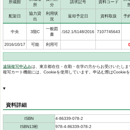
所蔵館
請求記号
資料コード
所
分
協力貸
利用状
配架日
返却予定日
資料取扱
予
出
況
一般図
中央
3階C
/162.1/5148/2016
7107745643
書
2016/10/17
可能
利用可
遠隔複写申込み
は、東京都在住・在勤・在学の方からお受けいたしま
複写カート機能には、Cookieを使用しています。申込む際はCooki
資料詳細
ISBN
4-86339-078-2
ISBN13桁
978-4-86339-078-2