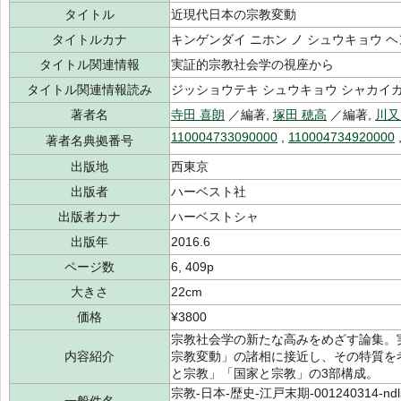
タイトル
近現代日本の宗教変動
タイトルカナ
キンゲンダイ ニホン ノ シュウキョウ 
タイトル関連情報
実証的宗教社会学の視座から
タイトル関連情報読み
ジッショウテキ シュウキョウ シャカイガ
著者名
寺田 喜朗
／編著,
塚田 穂高
／編著,
川又
110004733090000
,
110004734920000
著者名典拠番号
出版地
西東京
出版者
ハーベスト社
出版者カナ
ハーベストシャ
出版年
2016.6
ページ数
6, 409p
大きさ
22cm
価格
¥3800
宗教社会学の新たな高みをめざす論集。
内容紹介
宗教変動」の諸相に接近し、その特質を
と宗教」「国家と宗教」の3部構成。
宗教-日本-歴史-江戸末期-001240314-ndl