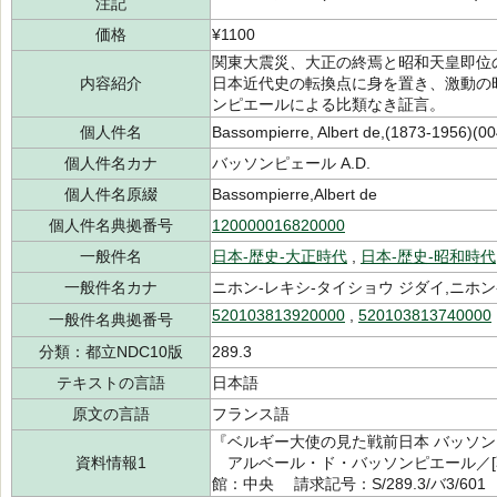
注記
価格
¥1100
関東大震災、大正の終焉と昭和天皇即位
内容紹介
日本近代史の転換点に身を置き、激動の
ンピエールによる比類なき証言。
個人件名
Bassompierre, Albert de,(1873-1956)(0
個人件名カナ
バッソンピェール A.D.
個人件名原綴
Bassompierre,Albert de
個人件名典拠番号
120000016820000
一般件名
日本-歴史-大正時代
,
日本-歴史-昭和時代
一般件名カナ
ニホン-レキシ-タイショウ ジダイ,ニホン
520103813920000
,
520103813740000
一般件名典拠番号
分類：都立NDC10版
289.3
テキストの言語
日本語
原文の言語
フランス語
『ベルギー大使の見た戦前日本 バッソン
資料情報1
アルベール・ド・バッソンピエール／[著]
館：中央 請求記号：S/289.3/バ3/601