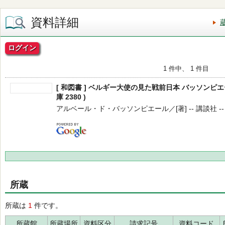
資料詳細
ログイン
1 件中、 1 件目
[ 和図書 ] ベルギー大使の見た戦前日本 バッソンピエ
庫 2380 )
アルベール・ド・バッソンピエール／[著] -- 講談社 -- 20
所蔵
所蔵は
1
件です。
所蔵館
所蔵場所
資料区分
請求記号
資料コード