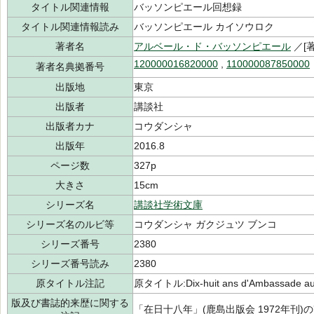
タイトル関連情報
バッソンピエール回想録
タイトル関連情報読み
バッソンピエール カイソウロク
著者名
アルベール・ド・バッソンピエール
／[著
120000016820000
,
110000087850000
著者名典拠番号
出版地
東京
出版者
講談社
出版者カナ
コウダンシャ
出版年
2016.8
ページ数
327p
大きさ
15cm
シリーズ名
講談社学術文庫
シリーズ名のルビ等
コウダンシャ ガクジュツ ブンコ
シリーズ番号
2380
シリーズ番号読み
2380
原タイトル注記
原タイトル:Dix‐huit ans d'Ambassade au
版及び書誌的来歴に関する
「在日十八年」(鹿島出版会 1972年刊)