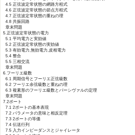
4.5 正弦波定常状態の網路方程式
4.6 正弦波定常状態の節点方程式
4.7 正弦波定常状態の重ねの理
4.8 共振回路
章末問題
5.正弦波定常状態の電力
5.1 平均電力と実効値
5.2 正弦波定常状態の実効値
5.3 有効電力,無効電力,皮相電力
5.4 整合
5.5 三相交流
章末問題
6.フーリエ級数
6.1 周期信号とフーリエ正弦級数
6.2 フーリエ余弦級数と重ねの理
6.3 複素形のフーリエ級数とパーシヴァルの定理
章末問題
7.2ポート
7.1 2ポートの基本表現
7.2 パラメータの意味と相反定理
7.3 2ポートの等価
7.4 伝送行列
7.5 入力インピーダンスとジャイレータ