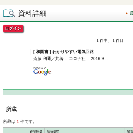
資料詳細
ログイン
1 件中、 1 件目
[ 和図書 ] わかりやすい電気回路
斎藤 利通／共著 -- コロナ社 -- 2016.9 --
所蔵
所蔵は
1
件です。
所蔵場
資料区
所