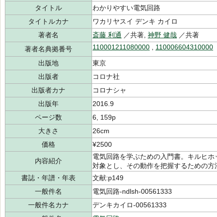
タイトル
わかりやすい電気回路
タイトルカナ
ワカリヤスイ デンキ カイロ
著者名
斎藤 利通
／共著,
神野 健哉
／共著
110001211080000
,
110006604310000
著者名典拠番号
出版地
東京
出版者
コロナ社
出版者カナ
コロナシャ
出版年
2016.9
ページ数
6, 159p
大きさ
26cm
価格
¥2500
電気回路を学ぶための入門書。キルヒホ
内容紹介
対象とし、その動作を把握するための方
書誌・年譜・年表
文献:p149
一般件名
電気回路-ndlsh-00561333
一般件名カナ
デンキカイロ-00561333