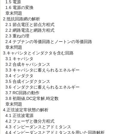
1.5 電源
1.6 電源の変換
章末問題
2.抵抗回路網の解析
2.1 節点電圧と節点方程式
2.2 網路電流と網路方程式
2.3 重ねの理
2.4 テブナンの等価回路とノートンの等価回路
章末問題
3.キャパシタとインダクタを含む回路
3.1 キャパシタ
3.2 合成キャパシタンス
3.3 キャパシタに蓄えられるエネルギー
3.4 インダクタ
3.5 合成インダクタンス
3.6 インダクタに蓄えられるエネルギー
3.7 RC回路の動作
3.8 初期値,DC定常解,時定数
章末問題
4.正弦波定常状態の解析
4.1 正弦波電源
4.2 フェーザと微分方程式
4.3 インピーダンスとアドミタンス
4.4 インピーダンスとアドミタンスを用いた回路解析