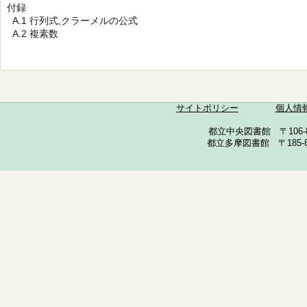
付録
A.1 行列式,クラーメルの公式
A.2 複素数
サイトポリシー
個人情
都立中央図書館 〒106-857
都立多摩図書館 〒185-852