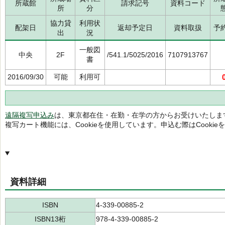
所蔵館
請求記号
資料コード
所
分
協力貸
利用状
配架日
返却予定日
資料取扱
予
出
況
一般図
中央
2F
/541.1/5025/2016
7107913767
書
2016/09/30
可能
利用可
遠隔複写申込み
は、東京都在住・在勤・在学の方からお受けいたしま
複写カート機能には、Cookieを使用しています。申込む際はCooki
資料詳細
ISBN
4-339-00885-2
ISBN13桁
978-4-339-00885-2