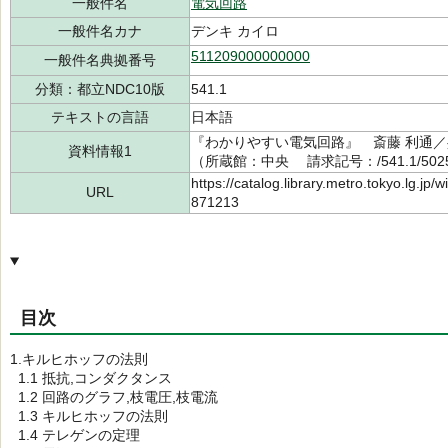
一般件名
電気回路
一般件名カナ
デンキ カイロ
511209000000000
一般件名典拠番号
分類：都立NDC10版
541.1
テキストの言語
日本語
『わかりやすい電気回路』 斎藤 利通／共著
資料情報1
（所蔵館：中央 請求記号：/541.1/5025
https://catalog.library.metro.tokyo.lg.jp
URL
871213
目次
1.キルヒホッフの法則
1.1 抵抗,コンダクタンス
1.2 回路のグラフ,枝電圧,枝電流
1.3 キルヒホッフの法則
1.4 テレゲンの定理