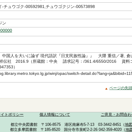
チュウゴク-00592981,チュウゴクジン-00573898
ジン
000000
、中国人を大いに論ず 現代語訳『日支民族性論』』 大隈 重信／著, 倉
伝社 2016.9（所蔵館：中央 請求記号：/361.4/6550/2016 資料
947353）
log.library.metro.tokyo.lg.jp/winj/opac/switch-detail.do?lang=ja&bibid=11
ページの先
サイトポリシー
個人情報について
ご意見・お問合わ
都立中央図書館 〒106-8575 港区南麻布5-7-13 03-3442-8451（
地
都立多摩図書館 〒185-8520 国分寺市泉町2-2-26 042-359-4020（
地