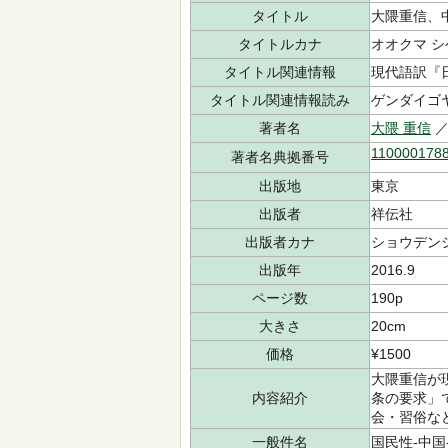
タイトル
大隈重信、
タイトルカナ
オオクマ シ
タイトル関連情報
現代語訳『
タイトル関連情報読み
ゲンダイゴ
著者名
大隈 重信
／
110000178
著者名典拠番号
出版地
東京
出版者
祥伝社
出版者カナ
ショウデン
出版年
2016.9
ページ数
190p
大きさ
20cm
価格
¥1500
大隈重信が
内容紹介
条の要求」
会・習俗な
一般件名
国民性-中国-nd