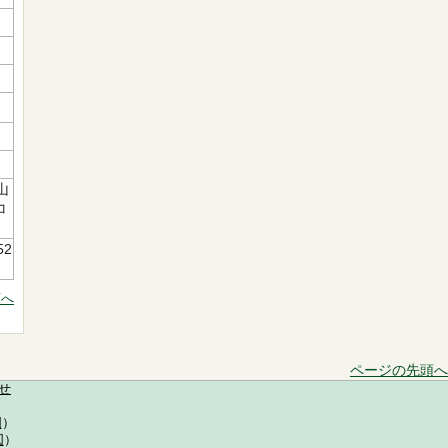
山
コ
52
頭へ
ページの先頭へ
せ
図
）
図
）