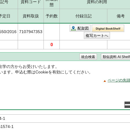
求記号
資料コード
資料の利用
態
予定日
資料取扱
予約数
付録注記
備考
配架図
Digital BookShelf
6550/2016
7107947353
0
在学の方からお受けいたします。
ています。申込む際はCookieを有効にしてください。
ページの先
4-1
61574-1