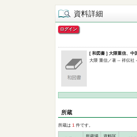
資料詳細
ログイン
[ 和図書 ] 大隈重信
大隈 重信／著 -- 祥伝社 -- 
所蔵
所蔵は
1
件です。
所蔵場
資料区