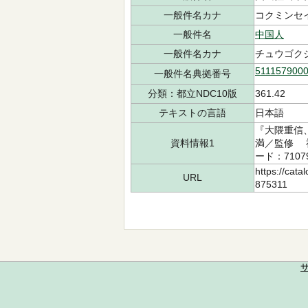
一般件名カナ
コクミンセイ-
一般件名
中国人
一般件名カナ
チュウゴク
511157900
一般件名典拠番号
分類：都立NDC10版
361.42
テキストの言語
日本語
『大隈重信
資料情報1
満／監修 祥
ード：7107
https://cata
URL
875311