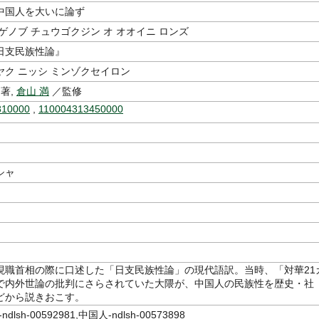
中国人を大いに論ず
ゲノブ チュウゴクジン オ オオイニ ロンズ
日支民族性論』
ヤク ニッシ ミンゾクセイロン
著,
倉山 満
／監修
810000
,
110004313450000
シャ
現職首相の際に口述した「日支民族性論」の現代語訳。当時、「対華21
で内外世論の批判にさらされていた大隈が、中国人の民族性を歴史・社
どから説きおこす。
lsh-00592981,中国人-ndlsh-00573898