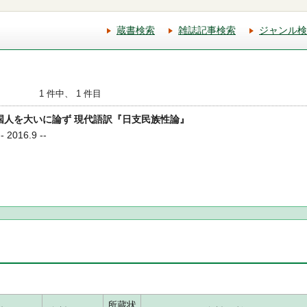
蔵書検索
雑誌記事検索
ジャンル検
1 件中、 1 件目
、中国人を大いに論ず 現代語訳『日支民族性論』
2016.9 --
所蔵状