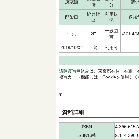
所蔵館
請
所
分
協力貸
利用状
配架日
返却
出
況
一般図
中央
2F
/361.4/
書
2016/10/04
可能
利用可
遠隔複写申込み
は、東京都在住・在勤・
複写カート機能には、Cookieを使用し
資料詳細
ISBN
4-396-6157
ISBN13桁
978-4-396-