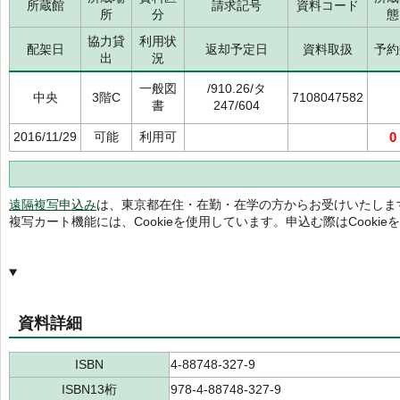
所蔵館
請求記号
資料コード
所
分
態
協力貸
利用状
配架日
返却予定日
資料取扱
予約
出
況
一般図
/910.26/タ
中央
3階C
7108047582
書
247/604
2016/11/29
可能
利用可
0
遠隔複写申込み
は、東京都在住・在勤・在学の方からお受けいたしま
複写カート機能には、Cookieを使用しています。申込む際はCooki
資料詳細
ISBN
4-88748-327-9
ISBN13桁
978-4-88748-327-9