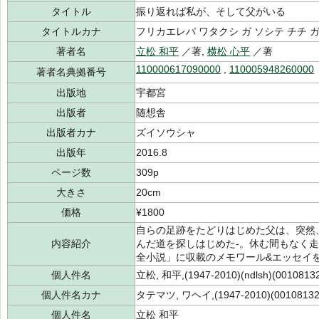
タイトル
振り返れば私が、そして父がいる
タイトルカナ
フリカエレバ ワタクシ ガ ソシテ チチ ガ
著者名
立松 和平
／著,
横松 心平
／著
110000617090000
,
110005948260000
著者名典拠番号
出版地
宇都宮
出版者
随想舎
出版者カナ
ズイソウシャ
出版年
2016.8
ページ数
309p
大きさ
20cm
価格
¥1800
自らの足跡をたどりはじめた父は、突然
内容紹介
んだ道を探しはじめた-。休む間もなく
全小説」に収載のメモワール&エッセイ
個人件名
立松, 和平,(1947-2010)(ndlsh)(0010813
個人件名カナ
タテマツ, ワヘイ,(1947-2010)(00108132
個人件名
立松 和平